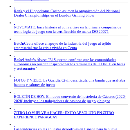
.
Rank y el Hippodrome Casino asumen la organización del National
Dealer Championships en el London Gaming Show
.
NOVOMATIC hace historia al convertirse en la primera compañía de
tecnología de juego con la certificación de marca ISO 20671
.
BetOnCeuta ofrece el apoyo de la industria del juego al tejido
empresarial tras la crisis vivida en Ceuta
.
Rafael Andrés Álvez: "El Supremo confirma que las comunidades
autónomas no pueden inspeccionar los terminales de la ONCE en bares
y restaurantes"
.
FOTOS Y VÍDEO: La Guardia Civil desarticula una banda que asaltaba
bancos y salones de juego
.
BOLETÍN DE HOY: El nuevo convenio de hostelería de Cáceres (2026-
2028) incluye a los trabajadores de casinos de juego y bingos
.
ZITRO LO VUELVE A HACER: ÉXITO ABSOLUTO EN ZITRO
EXPERIENCE PARAGUAY
.
Las tendencias en las apuestas deportivas en España para la nueva