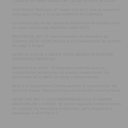
·
¿Todavía no tienes GMONITOR? LaLiga arranca en 5 días
·
José Manuel Restrepo, el "súper ministro" que ya supervisó
Coljuegos, llega a la vicepresidencia de Colombia
·
Las tendencias en las apuestas deportivas en España para
la nueva temporada deportiva 2026-2027
·
BOLETÍN DE HOY: El nuevo convenio de hostelería de
Cáceres (2026-2028) incluye a los trabajadores de casinos
de juego y bingos
·
ZITRO LO VUELVE A HACER: ÉXITO ABSOLUTO EN ZITRO
EXPERIENCE PARAGUAY
·
Rafael Andrés Álvez: "El Supremo confirma que las
comunidades autónomas no pueden inspeccionar los
terminales de la ONCE en bares y restaurantes"
·
Rank y el Hippodrome Casino asumen la organización del
National Dealer Championships en el London Gaming Show
·
DESAYUNO RSC Y JUEGO RESPONSABLE con E-GAMING
SPAIN ONLINE y COMAR: "El sector regulado probablemente
no copiará los mercados predictivos, pero empezará a
parecerse a ellos"Parte 2