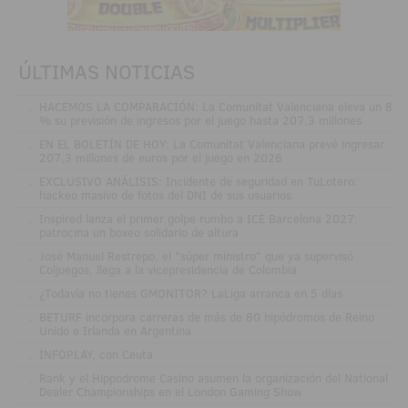
ÚLTIMAS NOTICIAS
.
HACEMOS LA COMPARACIÓN: La Comunitat Valenciana eleva un 8
% su previsión de ingresos por el juego hasta 207,3 millones
.
EN EL BOLETÍN DE HOY: La Comunitat Valenciana prevé ingresar
207,3 millones de euros por el juego en 2026
.
EXCLUSIVO ANÁLISIS: Incidente de seguridad en TuLotero:
hackeo masivo de fotos del DNI de sus usuarios
.
Inspired lanza el primer golpe rumbo a ICE Barcelona 2027:
patrocina un boxeo solidario de altura
.
José Manuel Restrepo, el "súper ministro" que ya supervisó
Coljuegos, llega a la vicepresidencia de Colombia
.
¿Todavía no tienes GMONITOR? LaLiga arranca en 5 días
.
BETURF incorpora carreras de más de 80 hipódromos de Reino
Unido e Irlanda en Argentina
.
INFOPLAY, con Ceuta
.
Rank y el Hippodrome Casino asumen la organización del National
Dealer Championships en el London Gaming Show