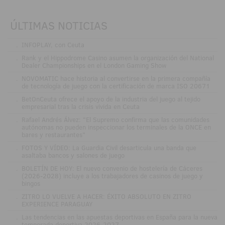
ÚLTIMAS NOTICIAS
.
INFOPLAY, con Ceuta
.
Rank y el Hippodrome Casino asumen la organización del National
Dealer Championships en el London Gaming Show
.
NOVOMATIC hace historia al convertirse en la primera compañía
de tecnología de juego con la certificación de marca ISO 20671
.
BetOnCeuta ofrece el apoyo de la industria del juego al tejido
empresarial tras la crisis vivida en Ceuta
.
Rafael Andrés Álvez: "El Supremo confirma que las comunidades
autónomas no pueden inspeccionar los terminales de la ONCE en
bares y restaurantes"
.
FOTOS Y VÍDEO: La Guardia Civil desarticula una banda que
asaltaba bancos y salones de juego
.
BOLETÍN DE HOY: El nuevo convenio de hostelería de Cáceres
(2026-2028) incluye a los trabajadores de casinos de juego y
bingos
.
ZITRO LO VUELVE A HACER: ÉXITO ABSOLUTO EN ZITRO
EXPERIENCE PARAGUAY
.
Las tendencias en las apuestas deportivas en España para la nueva
temporada deportiva 2026-2027