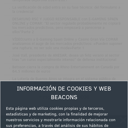
.
La verificación de edad entra en su fase técnica: del formulario a
la credencial
.
DESAYUNO RSC Y JUEGO RESPONSABLE con E-GAMING SPAIN
ONLINE y COMAR: "El sector regulado probablemente no copiará
los mercados predictivos, pero empezará a parecerse a
ellos"Parte 2
.
VÍDEOJunto a E-Gaming Spain Online y Casino Gran Vía COMAR
analizamos el auge de los mercados predictivos: «Pueden suponer
una ruptura, no ser solo una moda»Parte 1
.
José Vall, presidente de ANESAR, desea un feliz verano al sector
tras "un curso especialmente intenso" de defensa institucional
.
Betsson cierra la compra de Rhino Entertainment en Canadá por
64,5 millones de euros
.
La Lotería de Buenos Aires se integra en el sistema público de
intercambio seguro de datos
INFORMACIÓN DE COOKIES Y WEB
BEACONS
Esta página web utiliza cookies propias y de terceros,
estadísticas y de marketing, con la finalidad de mejorar
nuestros servicios y mostrarle información relacionada con
sus preferencias, a través del análisis de sus hábitos de