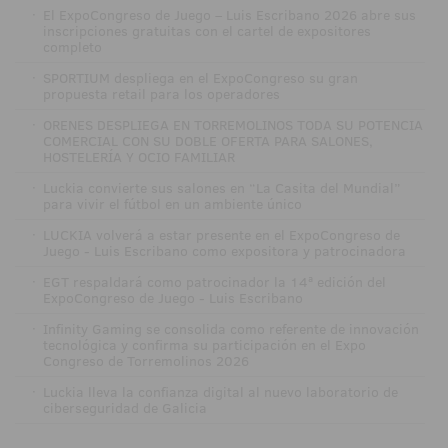
·
El ExpoCongreso de Juego – Luis Escribano 2026 abre sus
inscripciones gratuitas con el cartel de expositores
completo
·
SPORTIUM despliega en el ExpoCongreso su gran
propuesta retail para los operadores
·
ORENES DESPLIEGA EN TORREMOLINOS TODA SU POTENCIA
COMERCIAL CON SU DOBLE OFERTA PARA SALONES,
HOSTELERÍA Y OCIO FAMILIAR
·
Luckia convierte sus salones en “La Casita del Mundial”
para vivir el fútbol en un ambiente único
·
LUCKIA volverá a estar presente en el ExpoCongreso de
Juego - Luis Escribano como expositora y patrocinadora
·
EGT respaldará como patrocinador la 14ª edición del
ExpoCongreso de Juego - Luis Escribano
·
Infinity Gaming se consolida como referente de innovación
tecnológica y confirma su participación en el Expo
Congreso de Torremolinos 2026
·
Luckia lleva la confianza digital al nuevo laboratorio de
ciberseguridad de Galicia