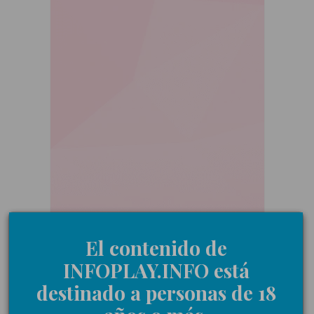
El contenido de
INFOPLAY.INFO está
destinado a personas de 18
18+ | Juegoseguro.es - Jugarbien.es