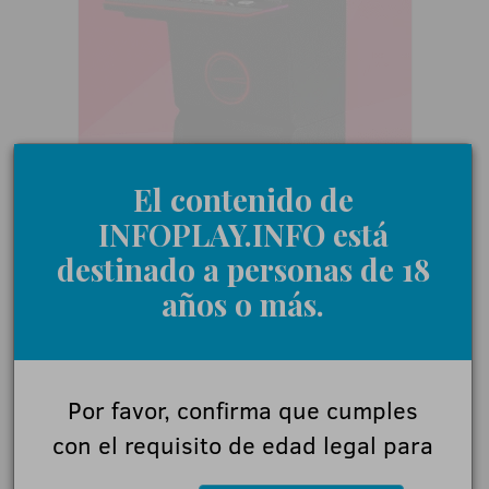
El contenido de
INFOPLAY.INFO está
destinado a personas de 18
años o más.
PGS 2023 tiene todo listo para ofrecer uno de los
mejores espectáculos del año, la presencia de
Por favor, confirma que cumples
marcas emblemáticas de la industria llenará de
con el requisito de edad legal para
gran contenido el recinto ferial donde se exhibirán