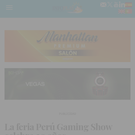
Menú
PUBLICIDAD
La feria Perú Gaming Show