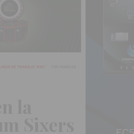
UNOS DE TRABAJO 'RSC'
TOP MARCAS
n la
um Sixers