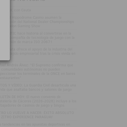
FOPLAY, con Ceuta
nk y el Hippodrome Casino asumen la
ganización del National Dealer Championships
 el London Gaming Show
VOMATIC hace historia al convertirse en la
imera compañía de tecnología de juego con la
rtificación de marca ISO 20671
tOnCeuta ofrece el apoyo de la industria del
go al tejido empresarial tras la crisis vivida en
uta
fael Andrés Álvez: "El Supremo confirma que
s comunidades autónomas no pueden
speccionar los terminales de la ONCE en bares
restaurantes"
TOS Y VÍDEO: La Guardia Civil desarticula una
nda que asaltaba bancos y salones de juego
LETÍN DE HOY: El nuevo convenio de
stelería de Cáceres (2026-2028) incluye a los
abajadores de casinos de juego y bingos
TRO LO VUELVE A HACER: ÉXITO ABSOLUTO
 ZITRO EXPERIENCE PARAGUAY
s tendencias en las apuestas deportivas en