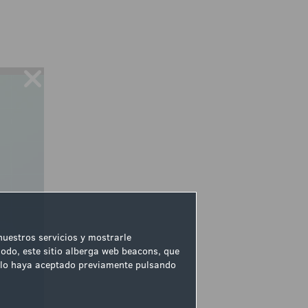
 nuestros servicios y mostrarle
odo, este sitio alberga web beacons, que
ue lo haya aceptado previamente pulsando