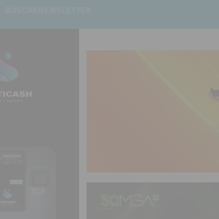
BUSCAR
NEWSLETTER