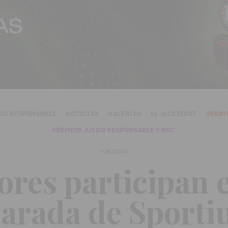
GO RESPONSABLE
NOTICIAS
GALERÍAS
EL JACKIEPOT
DESAY
PREMIOS JUEGO RESPONSABLE Y RSC
PUBLICIDAD
ores participan e
arada de Sporti