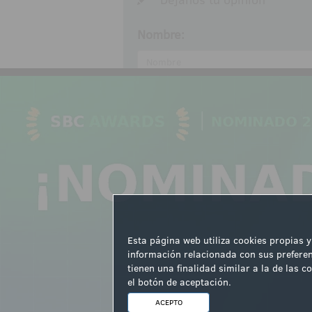
Nombre:
Comentarios:
Acepto las
normas de partic
Enviar
Esta página web utiliza cookies propias y
información relacionada con sus preferen
tienen una finalidad similar a la de las
el botón de aceptación.
NOTICIAS RELACIONADAS
ACEPTO