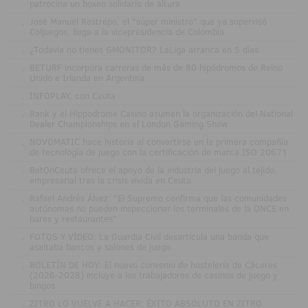
patrocina un boxeo solidario de altura
.
José Manuel Restrepo, el "súper ministro" que ya supervisó
Coljuegos, llega a la vicepresidencia de Colombia
.
¿Todavía no tienes GMONITOR? LaLiga arranca en 5 días
.
BETURF incorpora carreras de más de 80 hipódromos de Reino
Unido e Irlanda en Argentina
.
INFOPLAY, con Ceuta
.
Rank y el Hippodrome Casino asumen la organización del National
Dealer Championships en el London Gaming Show
.
NOVOMATIC hace historia al convertirse en la primera compañía
de tecnología de juego con la certificación de marca ISO 20671
.
BetOnCeuta ofrece el apoyo de la industria del juego al tejido
empresarial tras la crisis vivida en Ceuta
.
Rafael Andrés Álvez: "El Supremo confirma que las comunidades
autónomas no pueden inspeccionar los terminales de la ONCE en
bares y restaurantes"
.
FOTOS Y VÍDEO: La Guardia Civil desarticula una banda que
asaltaba bancos y salones de juego
.
BOLETÍN DE HOY: El nuevo convenio de hostelería de Cáceres
(2026-2028) incluye a los trabajadores de casinos de juego y
bingos
.
ZITRO LO VUELVE A HACER: ÉXITO ABSOLUTO EN ZITRO