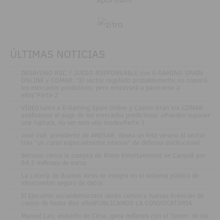
ÚLTIMAS NOTICIAS
.
DESAYUNO RSC Y JUEGO RSEPONSABLE con E-GAMING SPAIN
ONLINE y COMAR: "El sector regulado probablemente no copiará
los mercados predictivos, pero empezará a parecerse a
ellos"Parte 2
.
VÍDEOJunto a E-Gaming Spain Online y Casino Gran Vía COMAR
analizamos el auge de los mercados predictivos: «Pueden suponer
una ruptura, no ser solo una moda»Parte 1
.
José Vall, presidente de ANESAR, desea un feliz verano al sector
tras "un curso especialmente intenso" de defensa institucional
.
Betsson cierra la compra de Rhino Entertainment en Canadá por
64,5 millones de euros
.
La Lotería de Buenos Aires se integra en el sistema público de
intercambio seguro de datos
.
El Ejecutivo socialdemócrata danés convoca nuevas licencias de
casino de hasta diez añosPUBLICAMOS LA CONVOCATORIA
.
Manuel Lao, exdueño de Cirsa, gana millones con el 'boom' de los