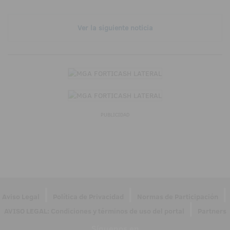
Ver la siguiente noticia
PUBLICIDAD
|
|
|
Aviso Legal
Política de Privacidad
Normas de Participación
|
AVISO LEGAL: Condiciones y términos de uso del portal
Partners
Síguenos en