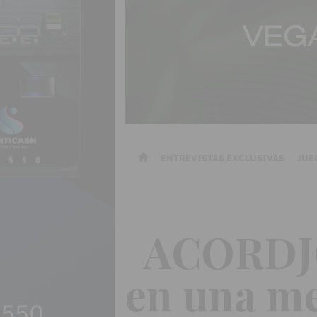
ENTREVISTAS EXCLUSIVAS
JUE
ACORDJOC
en una m