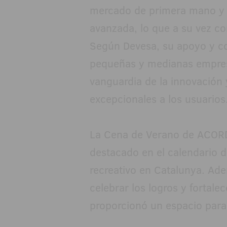
mercado de primera mano y t
avanzada, lo que a su vez co
Según Devesa, su apoyo y con
pequeñas y medianas empres
vanguardia de la innovación 
excepcionales a los usuarios
La Cena de Verano de ACOR
destacado en el calendario de
recreativo en Catalunya. Ad
celebrar los logros y fortale
proporcionó un espacio para 