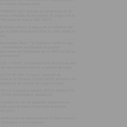
 el London Gaming Show
VOMATIC hace historia al convertirse en la
imera compañía de tecnología de juego con la
rtificación de marca ISO 20671
tOnCeuta ofrece el apoyo de la industria del
go al tejido empresarial tras la crisis vivida en
uta
fael Andrés Álvez: "El Supremo confirma que
s comunidades autónomas no pueden
speccionar los terminales de la ONCE en bares
restaurantes"
TOS Y VÍDEO: La Guardia Civil desarticula una
nda que asaltaba bancos y salones de juego
LETÍN DE HOY: El nuevo convenio de
stelería de Cáceres (2026-2028) incluye a los
abajadores de casinos de juego y bingos
TRO LO VUELVE A HACER: ÉXITO ABSOLUTO
 ZITRO EXPERIENCE PARAGUAY
s tendencias en las apuestas deportivas en
paña para la nueva temporada deportiva
26-2027
 verificación de edad entra en su fase técnica:
l formulario a la credencial