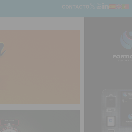
CONTACTO