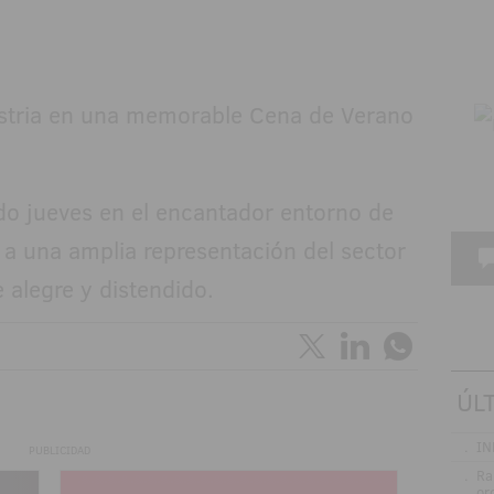
do jueves en el encantador entorno de
 a una amplia representación del sector
 alegre y distendido.
ÚL
.
IN
PUBLICIDAD
.
Ra
or