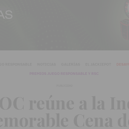
GO RESPONSABLE
NOTICIAS
GALERÍAS
EL JACKIEPOT
DESAY
PREMIOS JUEGO RESPONSABLE Y RSC
PUBLICIDAD
 reúne a la In
emorable Cena d