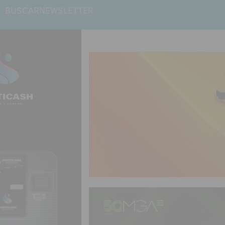
BUSCAR
NEWSLETTER