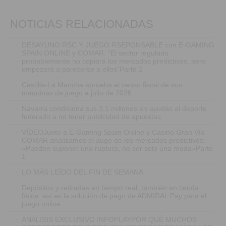
NOTICIAS RELACIONADAS
·
DESAYUNO RSC Y JUEGO RSEPONSABLE con E-GAMING
SPAIN ONLINE y COMAR: "El sector regulado
probablemente no copiará los mercados predictivos, pero
empezará a parecerse a ellos"Parte 2
·
Castilla-La Mancha aprueba el censo fiscal de sus
máquinas de juego a julio de 2026
·
Navarra condiciona sus 3,1 millones en ayudas al deporte
federado a no tener publicidad de apuestas
·
VÍDEOJunto a E-Gaming Spain Online y Casino Gran Vía
COMAR analizamos el auge de los mercados predictivos:
«Pueden suponer una ruptura, no ser solo una moda»Parte
1
·
LO MÁS LEÍDO DEL FIN DE SEMANA
·
Depósitos y retiradas en tiempo real, también en tienda
física: así es la solución de pago de ADMIRAL Pay para el
juego online
·
ANÁLISIS EXCLUSIVO INFOPLAYPOR QUÉ MUCHOS