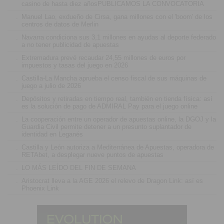
casino de hasta diez añosPUBLICAMOS LA CONVOCATORIA
.
Manuel Lao, exdueño de Cirsa, gana millones con el 'boom' de los
centros de datos de Merlin
.
Navarra condiciona sus 3,1 millones en ayudas al deporte federado
a no tener publicidad de apuestas
.
Extremadura prevé recaudar 24,55 millones de euros por
impuestos y tasas del juego en 2026
.
Castilla-La Mancha aprueba el censo fiscal de sus máquinas de
juego a julio de 2026
.
Depósitos y retiradas en tiempo real, también en tienda física: así
es la solución de pago de ADMIRAL Pay para el juego online
.
La cooperación entre un operador de apuestas online, la DGOJ y la
Guardia Civil permite detener a un presunto suplantador de
identidad en Leganés
.
Castilla y León autoriza a Mediterránea de Apuestas, operadora de
RETAbet, a desplegar nueve puntos de apuestas
.
LO MÁS LEÍDO DEL FIN DE SEMANA
.
Aristocrat lleva a la AGE 2026 el relevo de Dragon Link: así es
Phoenix Link