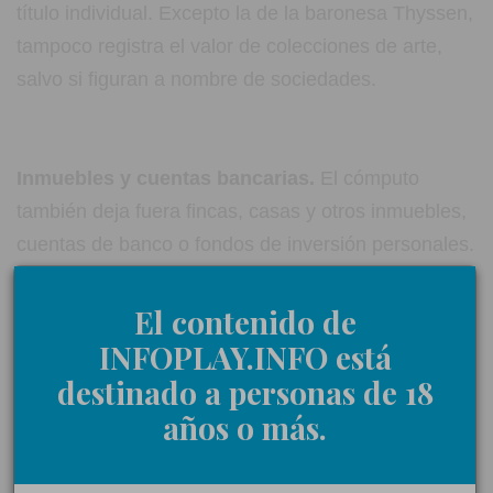
título individual. Excepto la de la baronesa Thyssen,
tampoco registra el valor de colecciones de arte,
salvo si figuran a nombre de sociedades.
Inmuebles y cuentas bancarias.
El cómputo
también deja fuera fincas, casas y otros inmuebles,
cuentas de banco o fondos de inversión personales.
La lista sólo contabiliza el dinero a la vista, excluye
sociedades opacas, pantalla o de testaferros, tanto
El contenido de
en España como en otros países y paraísos
INFOPLAY.INFO está
fiscales.
destinado a personas de 18
años o más.
490 ricos por comunidades.
El informe incluye
este año 290 fortunas extra -35 más que en la