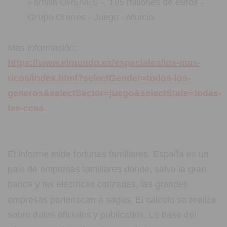
Familia ORENES -. 105 millones de euros -
Grupo Orenes - Juego - Murcia
Más información:
https://www.elmundo.es/especiales/los-mas-
ricos/index.html?selectGender=todos-los-
generos&selectSector=juego&selectState=todas-
las-ccaa
El informe mide fortunas familiares. España es un
país de empresas familiares donde, salvo la gran
banca y las eléctricas cotizadas, las grandes
empresas pertenecen a sagas. El cálculo se realiza
sobre datos oficiales y publicados. La base del