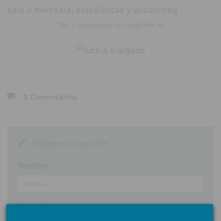
sala o multisala, estadísticas y accounting
18+ | Juegoseguro.es - Jugarbien.es
0 Comentarios
Déjanos tu opinión
Nombre:
Comentarios: