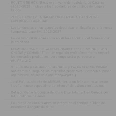
.
BOLETÍN DE HOY: El nuevo convenio de hostelería de Cáceres
(2026-2028) incluye a los trabajadores de casinos de juego y
bingos
.
ZITRO LO VUELVE A HACER: ÉXITO ABSOLUTO EN ZITRO
EXPERIENCE PARAGUAY
.
Las tendencias en las apuestas deportivas en España para la nueva
temporada deportiva 2026-2027
.
La verificación de edad entra en su fase técnica: del formulario a
la credencial
.
DESAYUNO RSC Y JUEGO RESPONSABLE con E-GAMING SPAIN
ONLINE y COMAR: "El sector regulado probablemente no copiará
los mercados predictivos, pero empezará a parecerse a
ellos"Parte 2
.
VÍDEOJunto a E-Gaming Spain Online y Casino Gran Vía COMAR
analizamos el auge de los mercados predictivos: «Pueden suponer
una ruptura, no ser solo una moda»Parte 1
.
José Vall, presidente de ANESAR, desea un feliz verano al sector
tras "un curso especialmente intenso" de defensa institucional
.
Betsson cierra la compra de Rhino Entertainment en Canadá por
64,5 millones de euros
.
La Lotería de Buenos Aires se integra en el sistema público de
intercambio seguro de datos