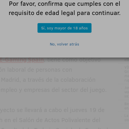
Por favor, confirma que cumples con el
.
ZI
EN
requisito de edad legal para continuar.
.
La
Es
20
Sí, soy mayor de 18 años
.
La
de
.
DE
No, volver atrás
GA
 el respaldo activo de la empresa
re
pr
, E-Gaming Spain
, tiene como objetivo
el
.
VÍ
ción laboral de personas con
Gr
me
 Madrid, a través de la colaboración
ru
.
Jo
empleo y empresas del sector del juego.
ve
in
.
Be
oyecto se llevará a cabo el jueves 19 de
en
.
La
 en el Salón de Actos Polivalente del
si