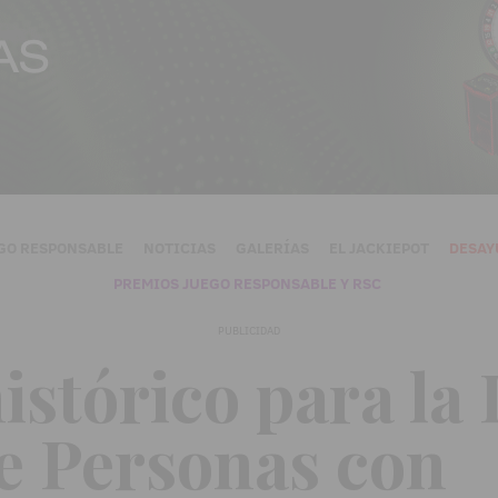
GO RESPONSABLE
NOTICIAS
GALERÍAS
EL JACKIEPOT
DESAY
PREMIOS JUEGO RESPONSABLE Y RSC
PUBLICIDAD
istórico para la 
e Personas con