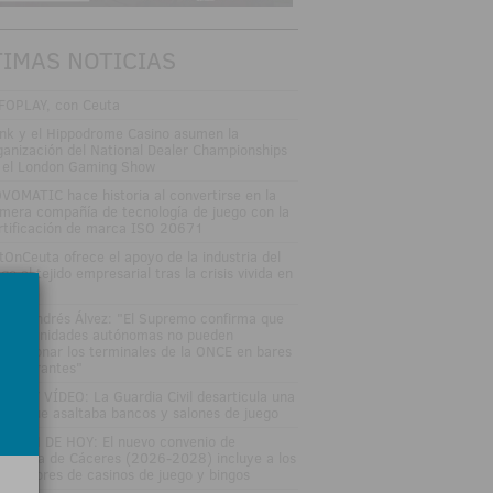
TIMAS NOTICIAS
FOPLAY, con Ceuta
nk y el Hippodrome Casino asumen la
ganización del National Dealer Championships
 el London Gaming Show
VOMATIC hace historia al convertirse en la
imera compañía de tecnología de juego con la
rtificación de marca ISO 20671
tOnCeuta ofrece el apoyo de la industria del
go al tejido empresarial tras la crisis vivida en
uta
fael Andrés Álvez: "El Supremo confirma que
s comunidades autónomas no pueden
speccionar los terminales de la ONCE en bares
restaurantes"
TOS Y VÍDEO: La Guardia Civil desarticula una
nda que asaltaba bancos y salones de juego
LETÍN DE HOY: El nuevo convenio de
stelería de Cáceres (2026-2028) incluye a los
abajadores de casinos de juego y bingos