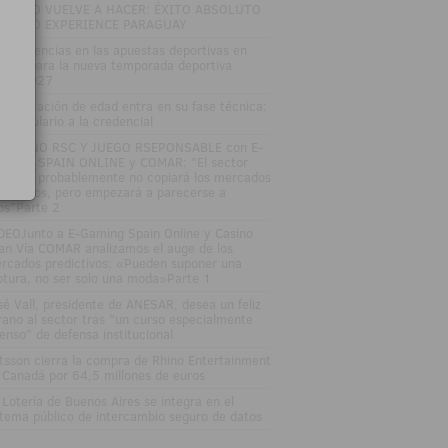
TRO LO VUELVE A HACER: ÉXITO ABSOLUTO
 ZITRO EXPERIENCE PARAGUAY
s tendencias en las apuestas deportivas en
paña para la nueva temporada deportiva
26-2027
 verificación de edad entra en su fase técnica:
l formulario a la credencial
SAYUNO RSC Y JUEGO RSEPONSABLE con E-
MING SPAIN ONLINE y COMAR: "El sector
gulado probablemente no copiará los mercados
edictivos, pero empezará a parecerse a
los"Parte 2
DEOJunto a E-Gaming Spain Online y Casino
an Vía COMAR analizamos el auge de los
rcados predictivos: «Pueden suponer una
ptura, no ser solo una moda»Parte 1
sé Vall, presidente de ANESAR, desea un feliz
rano al sector tras "un curso especialmente
tenso" de defensa institucional
tsson cierra la compra de Rhino Entertainment
 Canadá por 64,5 millones de euros
 Lotería de Buenos Aires se integra en el
stema público de intercambio seguro de datos