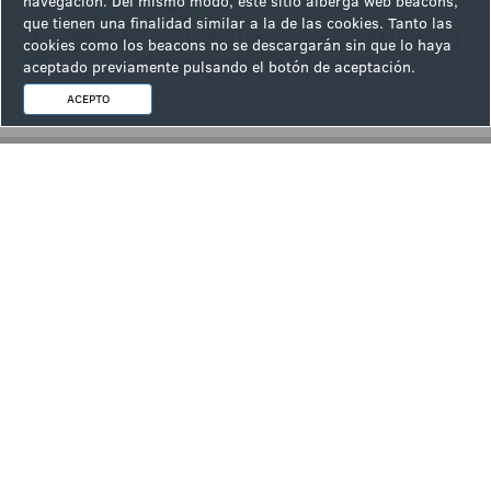
navegación. Del mismo modo, este sitio alberga web beacons,
inscripciones gratuitas con el cartel de expositores
que tienen una finalidad similar a la de las cookies. Tanto las
completo
cookies como los beacons no se descargarán sin que lo haya
aceptado previamente pulsando el botón de aceptación.
ACEPTO
ÚLTIMAS NOTICIAS
.
INFOPLAY, con Ceuta
.
Rank y el Hippodrome Casino asumen la organización del National
Dealer Championships en el London Gaming Show
.
NOVOMATIC hace historia al convertirse en la primera compañía
de tecnología de juego con la certificación de marca ISO 20671
.
BetOnCeuta ofrece el apoyo de la industria del juego al tejido