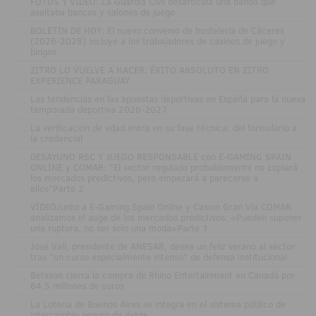
.
FOTOS Y VÍDEO: La Guardia Civil desarticula una banda que
asaltaba bancos y salones de juego
.
BOLETÍN DE HOY: El nuevo convenio de hostelería de Cáceres
(2026-2028) incluye a los trabajadores de casinos de juego y
bingos
.
ZITRO LO VUELVE A HACER: ÉXITO ABSOLUTO EN ZITRO
EXPERIENCE PARAGUAY
.
Las tendencias en las apuestas deportivas en España para la nueva
temporada deportiva 2026-2027
.
La verificación de edad entra en su fase técnica: del formulario a
la credencial
.
DESAYUNO RSC Y JUEGO RESPONSABLE con E-GAMING SPAIN
ONLINE y COMAR: "El sector regulado probablemente no copiará
los mercados predictivos, pero empezará a parecerse a
ellos"Parte 2
.
VÍDEOJunto a E-Gaming Spain Online y Casino Gran Vía COMAR
analizamos el auge de los mercados predictivos: «Pueden suponer
una ruptura, no ser solo una moda»Parte 1
.
José Vall, presidente de ANESAR, desea un feliz verano al sector
tras "un curso especialmente intenso" de defensa institucional
.
Betsson cierra la compra de Rhino Entertainment en Canadá por
64,5 millones de euros
.
La Lotería de Buenos Aires se integra en el sistema público de
intercambio seguro de datos