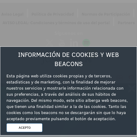
|
|
|
Aviso Legal
Política de Privacidad
Normas de Participación
|
AVISO LEGAL: Condiciones y términos de uso del portal
Partners
Síguenos en
INFORMACIÓN DE COOKIES Y WEB
BEACONS
Esta página web utiliza cookies propias y de terceros,
estadísticas y de marketing, con la finalidad de mejorar
nuestros servicios y mostrarle información relacionada con
sus preferencias, a través del análisis de sus hábitos de
navegación. Del mismo modo, este sitio alberga web beacons,
que tienen una finalidad similar a la de las cookies. Tanto las
cookies como los beacons no se descargarán sin que lo haya
aceptado previamente pulsando el botón de aceptación.
ACEPTO