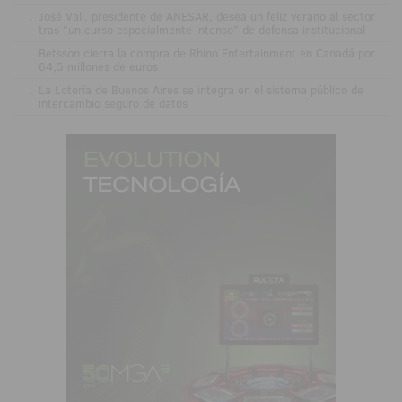
.
José Vall, presidente de ANESAR, desea un feliz verano al sector
tras "un curso especialmente intenso" de defensa institucional
.
Betsson cierra la compra de Rhino Entertainment en Canadá por
64,5 millones de euros
.
La Lotería de Buenos Aires se integra en el sistema público de
intercambio seguro de datos