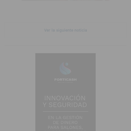
Ver la siguiente noticia