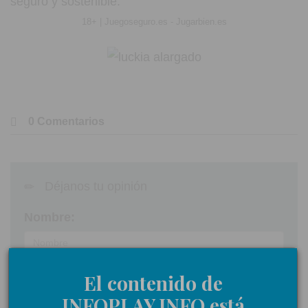
seguro y sostenible.
18+ | Juegoseguro.es - Jugarbien.es
0 Comentarios
Déjanos tu opinión
Nombre:
Comentarios:
El contenido de
INFOPLAY.INFO está