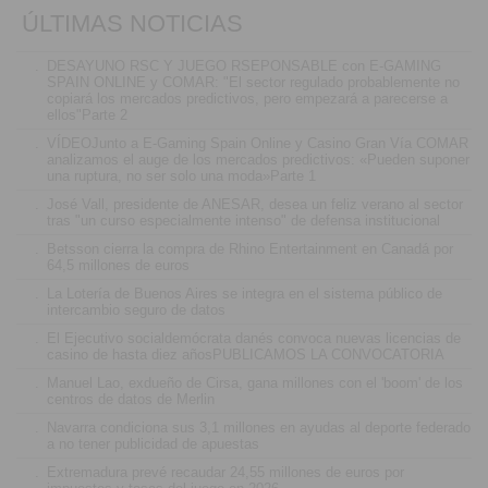
ÚLTIMAS NOTICIAS
.
DESAYUNO RSC Y JUEGO RSEPONSABLE con E-GAMING
SPAIN ONLINE y COMAR: "El sector regulado probablemente no
copiará los mercados predictivos, pero empezará a parecerse a
ellos"Parte 2
.
VÍDEOJunto a E-Gaming Spain Online y Casino Gran Vía COMAR
analizamos el auge de los mercados predictivos: «Pueden suponer
una ruptura, no ser solo una moda»Parte 1
.
José Vall, presidente de ANESAR, desea un feliz verano al sector
tras "un curso especialmente intenso" de defensa institucional
.
Betsson cierra la compra de Rhino Entertainment en Canadá por
64,5 millones de euros
.
La Lotería de Buenos Aires se integra en el sistema público de
intercambio seguro de datos
.
El Ejecutivo socialdemócrata danés convoca nuevas licencias de
casino de hasta diez añosPUBLICAMOS LA CONVOCATORIA
.
Manuel Lao, exdueño de Cirsa, gana millones con el 'boom' de los
centros de datos de Merlin
.
Navarra condiciona sus 3,1 millones en ayudas al deporte federado
a no tener publicidad de apuestas
.
Extremadura prevé recaudar 24,55 millones de euros por