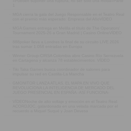
«Pueden suponer una ruptura, no ser solo una moda»Parte
1
·
MGA cierra la gala del Juego Responsable en el Teatro Real
con el premio más esperado: Empresa del AñoVÍDEO
·
MGA Games entrega en Melilla el título de The Operators'
Tournament 2025-26 a Gran Madrid | Casino OnlineVÍDEO
·
888poker lleva a Londres la final de su circuito LIVE 2026
tras sumar 1.058 entradas en Europa
·
Winner Group-CIRSA Colombia abre Casino Río Serrezuela
en Cartagena y alcanza 78 establecimientos. VÍDEO
·
Tiki Taka Games busca coordinador de salones para
impulsar su red en Castilla-La Mancha
·
GMONITOR LANZA ATLAS, EL MAPA EN VIVO QUE
REVOLUCIONA LA INTELIGENCIA DE MERCADO DEL
JUEGO PRESENCIAL EN ESPAÑA -ASÍ FUNCIONA-
·
VÍDEONoche de alto voltaje y emoción en el Teatro Real:
ACORDJOC, galardonada en una velada marcada por el
recuerdo a Miquel Suqué y Joan Devesa