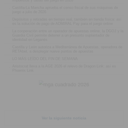
impuestos y tasas del juego en 2026
.
Castilla-La Mancha aprueba el censo fiscal de sus máquinas de
juego a julio de 2026
.
Depósitos y retiradas en tiempo real, también en tienda física: así
es la solución de pago de ADMIRAL Pay para el juego online
.
La cooperación entre un operador de apuestas online, la DGOJ y la
Guardia Civil permite detener a un presunto suplantador de
identidad en Leganés
.
Castilla y León autoriza a Mediterránea de Apuestas, operadora de
RETAbet, a desplegar nueve puntos de apuestas
.
LO MÁS LEÍDO DEL FIN DE SEMANA
.
Aristocrat lleva a la AGE 2026 el relevo de Dragon Link: así es
Phoenix Link
Ver la siguiente noticia