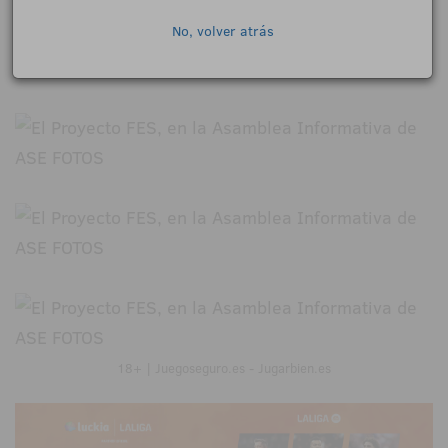
No, volver atrás
18+ | Juegoseguro.es - Jugarbien.es