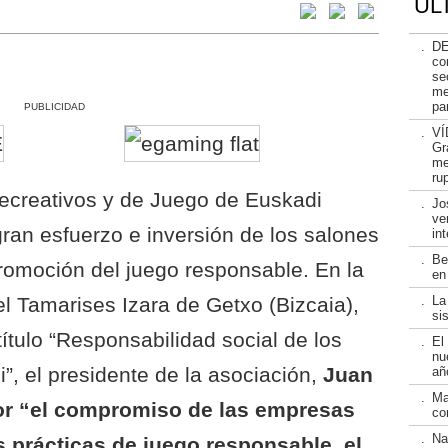
ÚL
.
D
co
se
me
pa
PUBLICIDAD
.
VÍ
Gr
me
ru
ecreativos y de Juego de Euskadi
.
Jo
ve
ran esfuerzo e inversión de los salones
in
.
Be
romoción del juego responsable. En la
en
el Tamarises Izara de Getxo (Bizcaia),
.
La
si
ítulo “Responsabilidad social de los
.
El
nu
”, el presidente de la asociación,
Juan
añ
.
Ma
lor “el compromiso de las empresas
co
.
Na
 prácticas de juego responsable, el