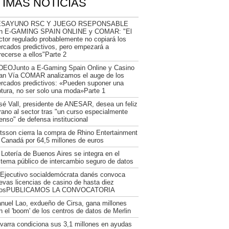
TIMAS NOTICIAS
ESAYUNO RSC Y JUEGO RSEPONSABLE
n E-GAMING SPAIN ONLINE y COMAR: "El
ctor regulado probablemente no copiará los
rcados predictivos, pero empezará a
recerse a ellos"Parte 2
DEOJunto a E-Gaming Spain Online y Casino
an Vía COMAR analizamos el auge de los
rcados predictivos: «Pueden suponer una
ptura, no ser solo una moda»Parte 1
sé Vall, presidente de ANESAR, desea un feliz
rano al sector tras "un curso especialmente
tenso" de defensa institucional
tsson cierra la compra de Rhino Entertainment
 Canadá por 64,5 millones de euros
 Lotería de Buenos Aires se integra en el
stema público de intercambio seguro de datos
 Ejecutivo socialdemócrata danés convoca
evas licencias de casino de hasta diez
osPUBLICAMOS LA CONVOCATORIA
nuel Lao, exdueño de Cirsa, gana millones
n el 'boom' de los centros de datos de Merlin
varra condiciona sus 3,1 millones en ayudas