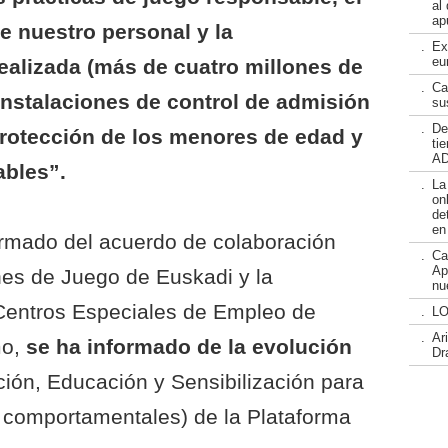
al
ap
e nuestro personal y la
.
Ex
eu
ealizada (más de cuatro millones de
.
Ca
instalaciones de control de admisión
su
.
De
rotección de los menores de edad y
ti
AD
ables”.
.
La
on
de
en
ormado del acuerdo de colaboración
.
Ca
Ap
nes de Juego de Euskadi y la
nu
Centros Especiales de Empleo de
.
LO
.
Ar
o,
se ha informado de la evolución
Dr
ión, Educación y Sensibilización para
 comportamentales) de la Plataforma