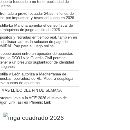
 deporte federado a no tener publicidad de
uestas
tremadura prevé recaudar 24,55 millones de
ros por impuestos y tasas del juego en 2026
stilla-La Mancha aprueba el censo fiscal de
s máquinas de juego a julio de 2026
pósitos y retiradas en tiempo real, también en
enda física: así es la solución de pago de
MIRAL Pay para el juego online
 cooperación entre un operador de apuestas
line, la DGOJ y la Guardia Civil permite
tener a un presunto suplantador de identidad
 Leganés
stilla y León autoriza a Mediterránea de
uestas, operadora de RETAbet, a desplegar
eve puntos de apuestas
 MÁS LEÍDO DEL FIN DE SEMANA
istocrat lleva a la AGE 2026 el relevo de
agon Link: así es Phoenix Link