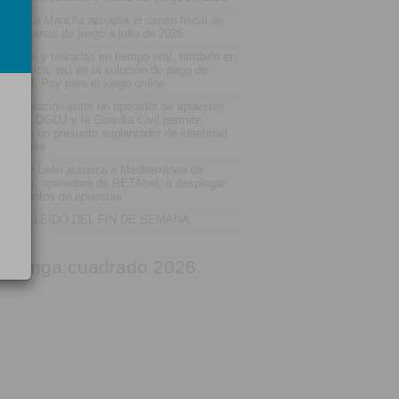
stilla-La Mancha aprueba el censo fiscal de
s máquinas de juego a julio de 2026
pósitos y retiradas en tiempo real, también en
enda física: así es la solución de pago de
MIRAL Pay para el juego online
 cooperación entre un operador de apuestas
line, la DGOJ y la Guardia Civil permite
tener a un presunto suplantador de identidad
 Leganés
stilla y León autoriza a Mediterránea de
uestas, operadora de RETAbet, a desplegar
eve puntos de apuestas
 MÁS LEÍDO DEL FIN DE SEMANA