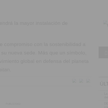
e compromiso con la sostenibilidad a
e su nueva sede. Más que un símbolo,
imiento global en defensa del planeta
itan.
ÚL
.
La
de
.
D
PUBLICIDAD
co