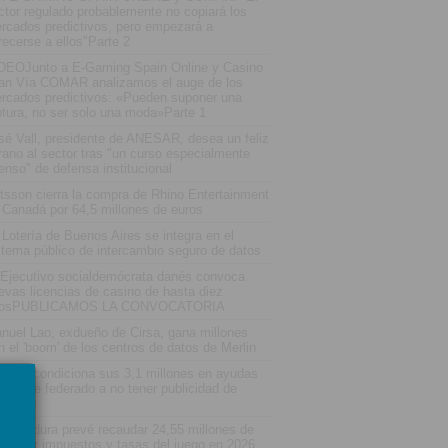
ctor regulado probablemente no copiará los
rcados predictivos, pero empezará a
recerse a ellos"Parte 2
DEOJunto a E-Gaming Spain Online y Casino
an Vía COMAR analizamos el auge de los
rcados predictivos: «Pueden suponer una
ptura, no ser solo una moda»Parte 1
sé Vall, presidente de ANESAR, desea un feliz
rano al sector tras "un curso especialmente
tenso" de defensa institucional
tsson cierra la compra de Rhino Entertainment
 Canadá por 64,5 millones de euros
 Lotería de Buenos Aires se integra en el
stema público de intercambio seguro de datos
 Ejecutivo socialdemócrata danés convoca
evas licencias de casino de hasta diez
osPUBLICAMOS LA CONVOCATORIA
nuel Lao, exdueño de Cirsa, gana millones
n el 'boom' de los centros de datos de Merlin
varra condiciona sus 3,1 millones en ayudas
 deporte federado a no tener publicidad de
uestas
tremadura prevé recaudar 24,55 millones de
ros por impuestos y tasas del juego en 2026