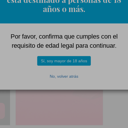
años o más.
.
Ca
su
.
De
ti
AD
.
La
Por favor, confirma que cumples con el
on
de
requisito de edad legal para continuar.
en
.
Ca
Ap
Sí, soy mayor de 18 años
nu
.
LO
No, volver atrás