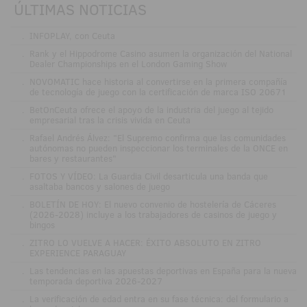
ÚLTIMAS NOTICIAS
.
INFOPLAY, con Ceuta
.
Rank y el Hippodrome Casino asumen la organización del National
Dealer Championships en el London Gaming Show
.
NOVOMATIC hace historia al convertirse en la primera compañía
de tecnología de juego con la certificación de marca ISO 20671
.
BetOnCeuta ofrece el apoyo de la industria del juego al tejido
empresarial tras la crisis vivida en Ceuta
.
Rafael Andrés Álvez: "El Supremo confirma que las comunidades
autónomas no pueden inspeccionar los terminales de la ONCE en
bares y restaurantes"
.
FOTOS Y VÍDEO: La Guardia Civil desarticula una banda que
asaltaba bancos y salones de juego
.
BOLETÍN DE HOY: El nuevo convenio de hostelería de Cáceres
(2026-2028) incluye a los trabajadores de casinos de juego y
bingos
.
ZITRO LO VUELVE A HACER: ÉXITO ABSOLUTO EN ZITRO
EXPERIENCE PARAGUAY
.
Las tendencias en las apuestas deportivas en España para la nueva
temporada deportiva 2026-2027
.
La verificación de edad entra en su fase técnica: del formulario a