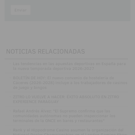
Enviar
NOTICIAS RELACIONADAS
·
Las tendencias en las apuestas deportivas en España para
la nueva temporada deportiva 2026-2027
·
BOLETÍN DE HOY: El nuevo convenio de hostelería de
Cáceres (2026-2028) incluye a los trabajadores de casinos
de juego y bingos
·
ZITRO LO VUELVE A HACER: ÉXITO ABSOLUTO EN ZITRO
EXPERIENCE PARAGUAY
·
Rafael Andrés Álvez: "El Supremo confirma que las
comunidades autónomas no pueden inspeccionar los
terminales de la ONCE en bares y restaurantes"
·
Rank y el Hippodrome Casino asumen la organización del
National Dealer Championships en el London Gaming Show