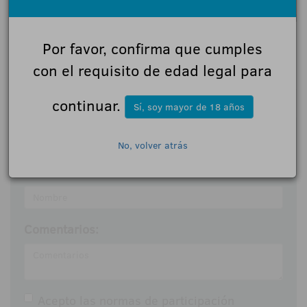
Por favor, confirma que cumples
con el requisito de edad legal para
0 Comentarios
continuar.
Sí, soy mayor de 18 años
Déjanos tu opinión
No, volver atrás
Nombre:
Comentarios:
Acepto las
normas de participación