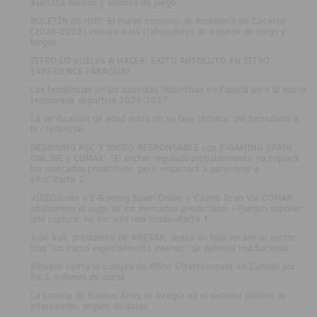
asaltaba bancos y salones de juego
.
BOLETÍN DE HOY: El nuevo convenio de hostelería de Cáceres
(2026-2028) incluye a los trabajadores de casinos de juego y
bingos
.
ZITRO LO VUELVE A HACER: ÉXITO ABSOLUTO EN ZITRO
EXPERIENCE PARAGUAY
.
Las tendencias en las apuestas deportivas en España para la nueva
temporada deportiva 2026-2027
.
La verificación de edad entra en su fase técnica: del formulario a
la credencial
.
DESAYUNO RSC Y JUEGO RESPONSABLE con E-GAMING SPAIN
ONLINE y COMAR: "El sector regulado probablemente no copiará
los mercados predictivos, pero empezará a parecerse a
ellos"Parte 2
.
VÍDEOJunto a E-Gaming Spain Online y Casino Gran Vía COMAR
analizamos el auge de los mercados predictivos: «Pueden suponer
una ruptura, no ser solo una moda»Parte 1
.
José Vall, presidente de ANESAR, desea un feliz verano al sector
tras "un curso especialmente intenso" de defensa institucional
.
Betsson cierra la compra de Rhino Entertainment en Canadá por
64,5 millones de euros
.
La Lotería de Buenos Aires se integra en el sistema público de
intercambio seguro de datos