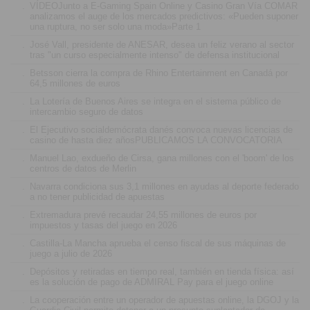
.
VÍDEOJunto a E-Gaming Spain Online y Casino Gran Vía COMAR
analizamos el auge de los mercados predictivos: «Pueden suponer
una ruptura, no ser solo una moda»Parte 1
.
José Vall, presidente de ANESAR, desea un feliz verano al sector
tras "un curso especialmente intenso" de defensa institucional
.
Betsson cierra la compra de Rhino Entertainment en Canadá por
64,5 millones de euros
.
La Lotería de Buenos Aires se integra en el sistema público de
intercambio seguro de datos
.
El Ejecutivo socialdemócrata danés convoca nuevas licencias de
casino de hasta diez añosPUBLICAMOS LA CONVOCATORIA
.
Manuel Lao, exdueño de Cirsa, gana millones con el 'boom' de los
centros de datos de Merlin
.
Navarra condiciona sus 3,1 millones en ayudas al deporte federado
a no tener publicidad de apuestas
.
Extremadura prevé recaudar 24,55 millones de euros por
impuestos y tasas del juego en 2026
.
Castilla-La Mancha aprueba el censo fiscal de sus máquinas de
juego a julio de 2026
.
Depósitos y retiradas en tiempo real, también en tienda física: así
es la solución de pago de ADMIRAL Pay para el juego online
.
La cooperación entre un operador de apuestas online, la DGOJ y la