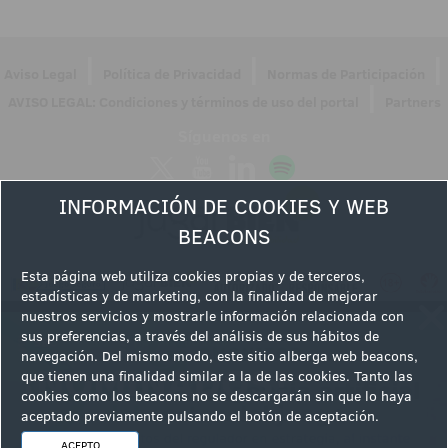
|
|
|
Aviso Legal
Política de Privacidad
Normas de Participación
|
AVISO LEGAL: Condiciones y términos de uso del portal
Partners
Síguenos en
INFORMACIÓN DE COOKIES Y WEB
BEACONS
Esta página web utiliza cookies propias y de terceros,
estadísticas y de marketing, con la finalidad de mejorar
nuestros servicios y mostrarle información relacionada con
sus preferencias, a través del análisis de sus hábitos de
navegación. Del mismo modo, este sitio alberga web beacons,
que tienen una finalidad similar a la de las cookies. Tanto las
cookies como los beacons no se descargarán sin que lo haya
aceptado previamente pulsando el botón de aceptación.
ACEPTO