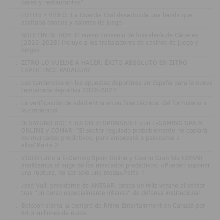
bares y restaurantes"
.
FOTOS Y VÍDEO: La Guardia Civil desarticula una banda que
asaltaba bancos y salones de juego
.
BOLETÍN DE HOY: El nuevo convenio de hostelería de Cáceres
(2026-2028) incluye a los trabajadores de casinos de juego y
bingos
.
ZITRO LO VUELVE A HACER: ÉXITO ABSOLUTO EN ZITRO
EXPERIENCE PARAGUAY
.
Las tendencias en las apuestas deportivas en España para la nueva
temporada deportiva 2026-2027
.
La verificación de edad entra en su fase técnica: del formulario a
la credencial
.
DESAYUNO RSC Y JUEGO RESPONSABLE con E-GAMING SPAIN
ONLINE y COMAR: "El sector regulado probablemente no copiará
los mercados predictivos, pero empezará a parecerse a
ellos"Parte 2
.
VÍDEOJunto a E-Gaming Spain Online y Casino Gran Vía COMAR
analizamos el auge de los mercados predictivos: «Pueden suponer
una ruptura, no ser solo una moda»Parte 1
.
José Vall, presidente de ANESAR, desea un feliz verano al sector
tras "un curso especialmente intenso" de defensa institucional
.
Betsson cierra la compra de Rhino Entertainment en Canadá por
64,5 millones de euros