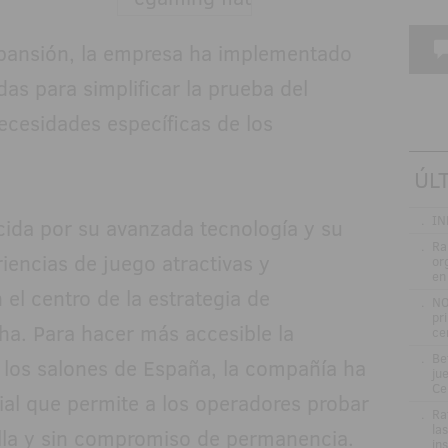
 expansión, la empresa ha implementado
as para simplificar la prueba del
ecesidades específicas de los
ÚL
.
IN
cida por su avanzada tecnología y su
.
Ra
iencias de juego atractivas y
or
en
el centro de la estrategia de
.
NO
pr
ha. Para hacer más accesible la
ce
.
Be
n los salones de España, la compañía ha
jue
Ce
ial que permite a los operadores probar
.
Ra
la
lla y sin compromiso de permanencia.
in