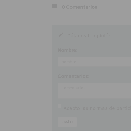
0 Comentarios
Déjanos tu opinión
Nombre:
Comentarios:
Acepto las
normas de partic
Enviar