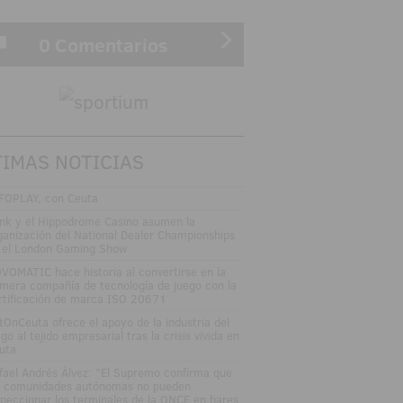
0 Comentarios
TIMAS NOTICIAS
FOPLAY, con Ceuta
nk y el Hippodrome Casino asumen la
ganización del National Dealer Championships
 el London Gaming Show
VOMATIC hace historia al convertirse en la
imera compañía de tecnología de juego con la
rtificación de marca ISO 20671
tOnCeuta ofrece el apoyo de la industria del
go al tejido empresarial tras la crisis vivida en
uta
fael Andrés Álvez: "El Supremo confirma que
s comunidades autónomas no pueden
speccionar los terminales de la ONCE en bares