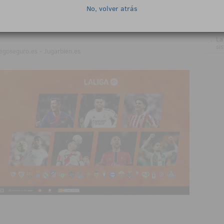
in
No, volver atrás
.
Be
en
.
La
si
egoseguro.es - Jugarbien.es