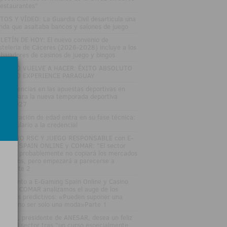
restaurantes"
TOS Y VÍDEO: La Guardia Civil desarticula una
nda que asaltaba bancos y salones de juego
LETÍN DE HOY: El nuevo convenio de
stelería de Cáceres (2026-2028) incluye a los
abajadores de casinos de juego y bingos
TRO LO VUELVE A HACER: ÉXITO ABSOLUTO
 ZITRO EXPERIENCE PARAGUAY
s tendencias en las apuestas deportivas en
paña para la nueva temporada deportiva
26-2027
 verificación de edad entra en su fase técnica:
l formulario a la credencial
SAYUNO RSC Y JUEGO RESPONSABLE con E-
MING SPAIN ONLINE y COMAR: "El sector
gulado probablemente no copiará los mercados
edictivos, pero empezará a parecerse a
los"Parte 2
DEOJunto a E-Gaming Spain Online y Casino
an Vía COMAR analizamos el auge de los
rcados predictivos: «Pueden suponer una
ptura, no ser solo una moda»Parte 1
sé Vall, presidente de ANESAR, desea un feliz
rano al sector tras "un curso especialmente