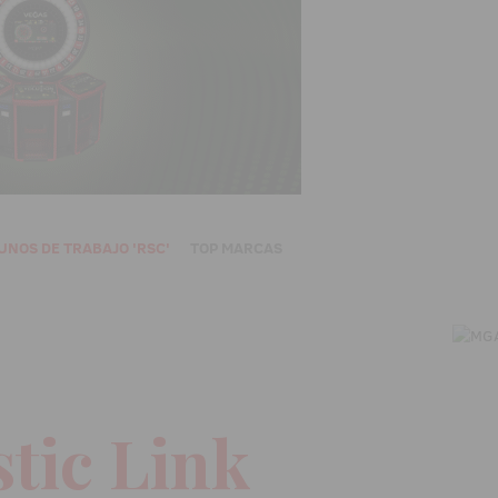
UNOS DE TRABAJO 'RSC'
TOP MARCAS
tic Link