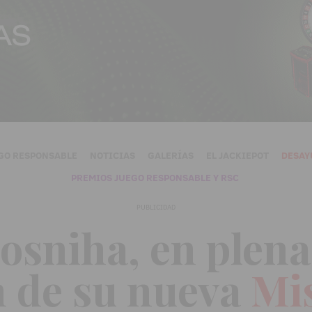
GO RESPONSABLE
NOTICIAS
GALERÍAS
EL JACKIEPOT
DESAY
PREMIOS JUEGO RESPONSABLE Y RSC
PUBLICIDAD
sniha, en plena
 de su nueva
Mis