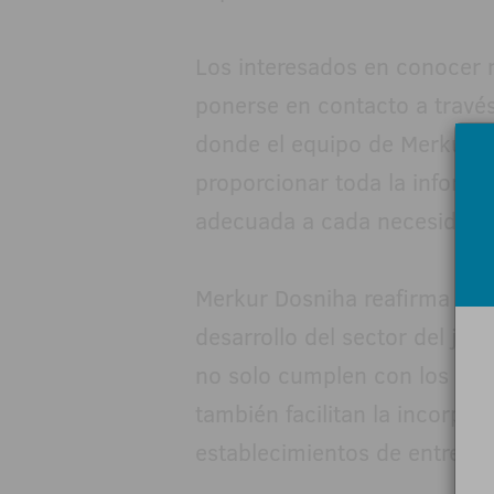
Los interesados en conocer
ponerse en contacto a travé
donde el equipo de Merkur D
proporcionar toda la informa
adecuada a cada necesidad.
Merkur Dosniha reafirma su 
desarrollo del sector del ju
no solo cumplen con los más 
también facilitan la incorpo
establecimientos de entreten