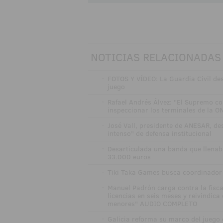
NOTICIAS RELACIONADAS
·
FOTOS Y VÍDEO: La Guardia Civil de
juego
·
Rafael Andrés Álvez: "El Supremo 
inspeccionar los terminales de la O
·
José Vall, presidente de ANESAR, des
intenso" de defensa institucional
·
Desarticulada una banda que llenaba
33.000 euros
·
Tiki Taka Games busca coordinador 
·
Manuel Padrón carga contra la fisca
licencias en seis meses y reivindica
menores" AUDIO COMPLETO
·
Galicia reforma su marco del juego 