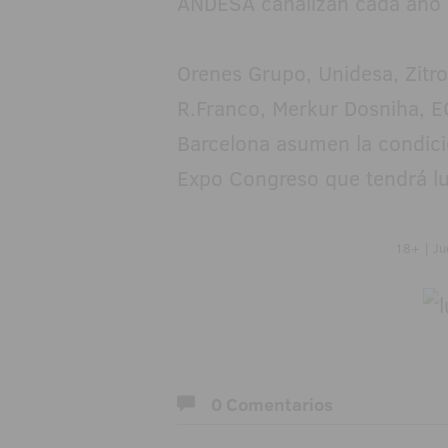
ANDESA canalizan cada año 
Orenes Grupo, Unidesa, Zitr
R.Franco, Merkur Dosniha, E
Barcelona asumen la condició
Expo Congreso que tendrá lu
18+ | Ju
0 Comentarios