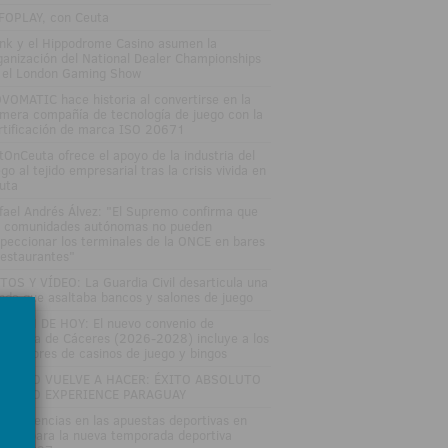
FOPLAY, con Ceuta
nk y el Hippodrome Casino asumen la
ganización del National Dealer Championships
 el London Gaming Show
VOMATIC hace historia al convertirse en la
imera compañía de tecnología de juego con la
rtificación de marca ISO 20671
tOnCeuta ofrece el apoyo de la industria del
go al tejido empresarial tras la crisis vivida en
uta
fael Andrés Álvez: "El Supremo confirma que
s comunidades autónomas no pueden
speccionar los terminales de la ONCE en bares
restaurantes"
TOS Y VÍDEO: La Guardia Civil desarticula una
nda que asaltaba bancos y salones de juego
LETÍN DE HOY: El nuevo convenio de
stelería de Cáceres (2026-2028) incluye a los
abajadores de casinos de juego y bingos
TRO LO VUELVE A HACER: ÉXITO ABSOLUTO
 ZITRO EXPERIENCE PARAGUAY
s tendencias en las apuestas deportivas en
paña para la nueva temporada deportiva