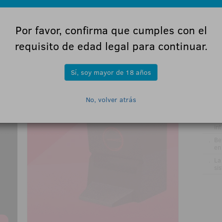
20
.
La
de
Por favor, confirma que cumples con el
.
DE
GA
requisito de edad legal para continuar.
re
pr
el
Sí, soy mayor de 18 años
.
VÍ
Gr
me
No, volver atrás
ru
.
Jo
ve
in
.
Be
en
.
La
si