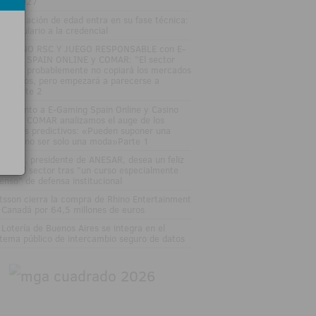
26-2027
 verificación de edad entra en su fase técnica:
l formulario a la credencial
SAYUNO RSC Y JUEGO RESPONSABLE con E-
MING SPAIN ONLINE y COMAR: "El sector
gulado probablemente no copiará los mercados
edictivos, pero empezará a parecerse a
los"Parte 2
DEOJunto a E-Gaming Spain Online y Casino
an Vía COMAR analizamos el auge de los
rcados predictivos: «Pueden suponer una
ptura, no ser solo una moda»Parte 1
sé Vall, presidente de ANESAR, desea un feliz
rano al sector tras "un curso especialmente
tenso" de defensa institucional
tsson cierra la compra de Rhino Entertainment
 Canadá por 64,5 millones de euros
 Lotería de Buenos Aires se integra en el
stema público de intercambio seguro de datos