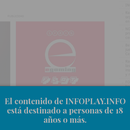
.
IN
.
Ra
PUBLICIDAD
or
en
.
NO
pr
ce
.
Be
jue
Ce
.
Ra
la
in
y 
.
FO
ba
.
BO
El contenido de INFOPLAY.INFO
ho
tr
está destinado a personas de 18
.
ZI
EN
años o más.
.
La
Es