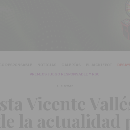
GO RESPONSABLE
NOTICIAS
GALERÍAS
EL JACKIEPOT
DESAY
PREMIOS JUEGO RESPONSABLE Y RSC
PUBLICIDAD
ista Vicente Vall
de la actualidad p