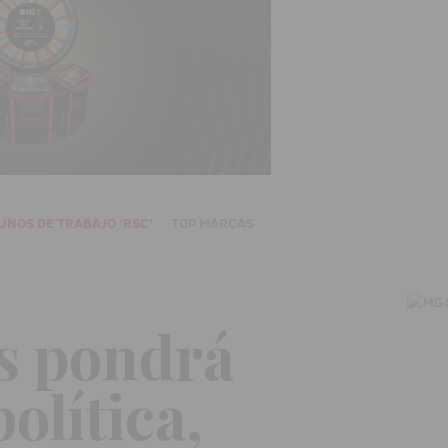
UNOS DE TRABAJO 'RSC'
TOP MARCAS
és pondrá
olítica,