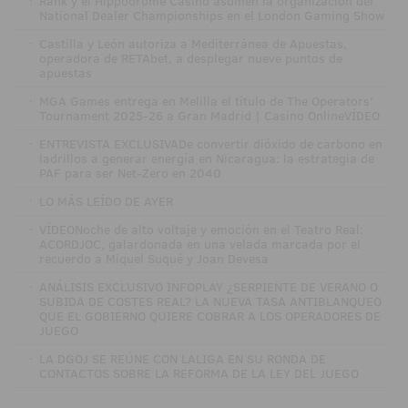
·
Rank y el Hippodrome Casino asumen la organización del
National Dealer Championships en el London Gaming Show
·
Castilla y León autoriza a Mediterránea de Apuestas,
operadora de RETAbet, a desplegar nueve puntos de
apuestas
·
MGA Games entrega en Melilla el título de The Operators'
Tournament 2025-26 a Gran Madrid | Casino OnlineVÍDEO
·
ENTREVISTA EXCLUSIVADe convertir dióxido de carbono en
ladrillos a generar energía en Nicaragua: la estrategia de
PAF para ser Net-Zero en 2040
·
LO MÁS LEÍDO DE AYER
·
VÍDEONoche de alto voltaje y emoción en el Teatro Real:
ACORDJOC, galardonada en una velada marcada por el
recuerdo a Miquel Suqué y Joan Devesa
·
ANÁLISIS EXCLUSIVO INFOPLAY ¿SERPIENTE DE VERANO O
SUBIDA DE COSTES REAL? LA NUEVA TASA ANTIBLANQUEO
QUE EL GOBIERNO QUIERE COBRAR A LOS OPERADORES DE
JUEGO
·
LA DGOJ SE REÚNE CON LALIGA EN SU RONDA DE
CONTACTOS SOBRE LA REFORMA DE LA LEY DEL JUEGO