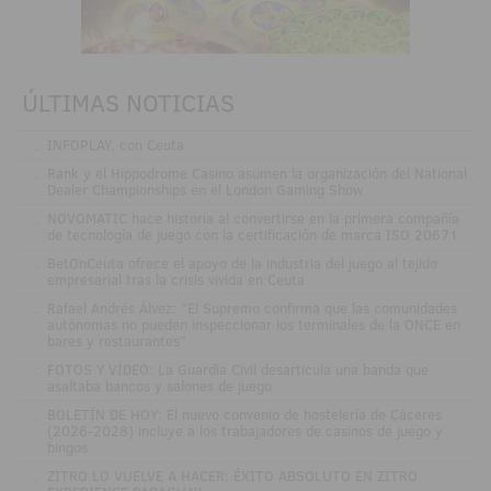
ÚLTIMAS NOTICIAS
.
INFOPLAY, con Ceuta
.
Rank y el Hippodrome Casino asumen la organización del National
Dealer Championships en el London Gaming Show
.
NOVOMATIC hace historia al convertirse en la primera compañía
de tecnología de juego con la certificación de marca ISO 20671
.
BetOnCeuta ofrece el apoyo de la industria del juego al tejido
empresarial tras la crisis vivida en Ceuta
.
Rafael Andrés Álvez: "El Supremo confirma que las comunidades
autónomas no pueden inspeccionar los terminales de la ONCE en
bares y restaurantes"
.
FOTOS Y VÍDEO: La Guardia Civil desarticula una banda que
asaltaba bancos y salones de juego
.
BOLETÍN DE HOY: El nuevo convenio de hostelería de Cáceres
(2026-2028) incluye a los trabajadores de casinos de juego y
bingos
.
ZITRO LO VUELVE A HACER: ÉXITO ABSOLUTO EN ZITRO