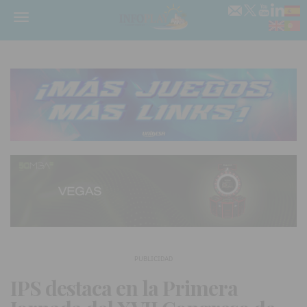
Menú
PUBLICIDAD
IPS destaca en la Primera