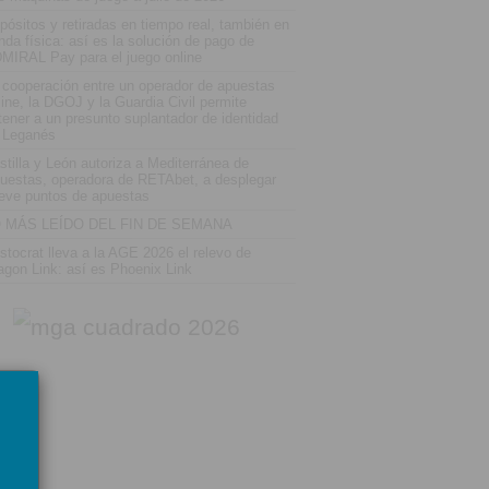
pósitos y retiradas en tiempo real, también en
enda física: así es la solución de pago de
MIRAL Pay para el juego online
 cooperación entre un operador de apuestas
line, la DGOJ y la Guardia Civil permite
tener a un presunto suplantador de identidad
 Leganés
stilla y León autoriza a Mediterránea de
uestas, operadora de RETAbet, a desplegar
eve puntos de apuestas
 MÁS LEÍDO DEL FIN DE SEMANA
istocrat lleva a la AGE 2026 el relevo de
agon Link: así es Phoenix Link