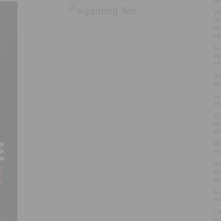
pa
.
VÍ
Gr
me
ru
.
Jo
ve
in
.
Be
en
.
La
si
.
El
nu
añ
.
Ma
co
.
Na
al
ap
.
Ex
eu
.
Ca
su