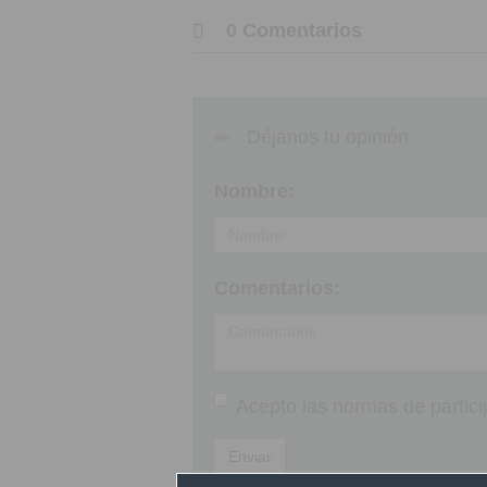
0 Comentarios
Déjanos tu opinión
Nombre:
Comentarios:
Acepto las
normas de partici
Enviar