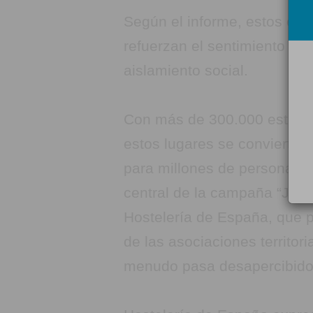
Según el informe, estos espa
refuerzan el sentimiento de 
aislamiento social.
Con más de 300.000 estable
estos lugares se convierte
para millones de personas ca
central de la campaña “Junt
Hostelería de España, que po
de las asociaciones territor
menudo pasa desapercibido