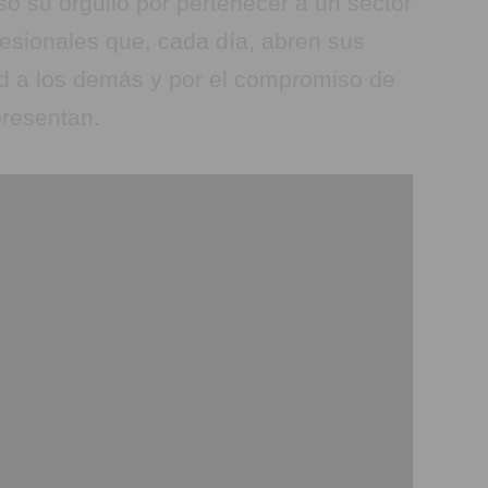
ó su orgullo por pertenecer a un sector
esionales que, cada día, abren sus
dad a los demás y por el compromiso de
presentan.