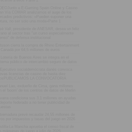
recerse a ellos"Parte 2
DEOJunto a E-Gaming Spain Online y Casino
an Vía COMAR analizamos el auge de los
rcados predictivos: «Pueden suponer una
ptura, no ser solo una moda»Parte 1
sé Vall, presidente de ANESAR, desea un feliz
rano al sector tras "un curso especialmente
tenso" de defensa institucional
tsson cierra la compra de Rhino Entertainment
 Canadá por 64,5 millones de euros
 Lotería de Buenos Aires se integra en el
stema público de intercambio seguro de datos
 Ejecutivo socialdemócrata danés convoca
evas licencias de casino de hasta diez
osPUBLICAMOS LA CONVOCATORIA
nuel Lao, exdueño de Cirsa, gana millones
n el 'boom' de los centros de datos de Merlin
varra condiciona sus 3,1 millones en ayudas
 deporte federado a no tener publicidad de
uestas
tremadura prevé recaudar 24,55 millones de
ros por impuestos y tasas del juego en 2026
stilla-La Mancha aprueba el censo fiscal de
s máquinas de juego a julio de 2026