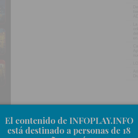
.
De
ti
AD
.
La
on
de
en
.
Ca
Ap
nu
.
LO
.
Ar
Dr
El contenido de INFOPLAY.INFO
está destinado a personas de 18