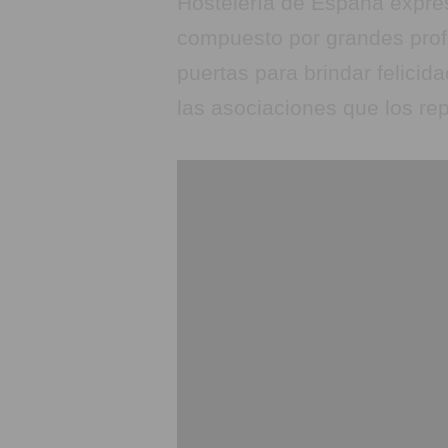
Hostelería de España expres
compuesto por grandes prof
puertas para brindar felici
las asociaciones que los re