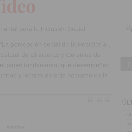
Vídeo
 “La percepción social de la Hostelería”,
 Estatal de Directoras y Gerentes de
a el papel fundamental que desempeñan
eterías y locales de ocio nocturno en la
ÚL
.
D
co
se
me
PUBLICIDAD