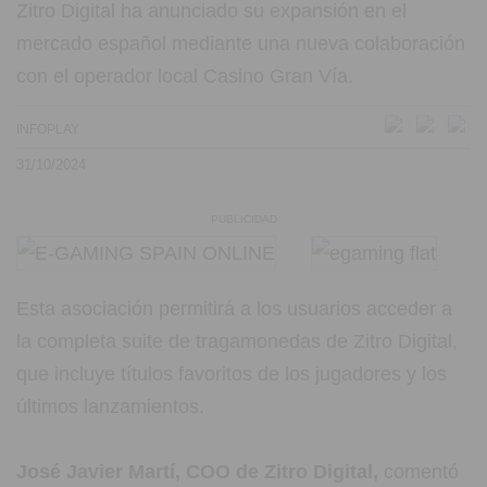
Zitro Digital ha anunciado su expansión en el
mercado español mediante una nueva colaboración
con el operador local Casino Gran Vía.
INFOPLAY
31/10/2024
PUBLICIDAD
Esta asociación permitirá a los usuarios acceder a
la completa suite de tragamonedas de Zitro Digital,
que incluye títulos favoritos de los jugadores y los
últimos lanzamientos.
José Javier Martí, COO de Zitro Digital,
comentó