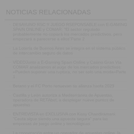
NOTICIAS RELACIONADAS
·
DESAYUNO RSC Y JUEGO RSEPONSABLE con E-GAMING
SPAIN ONLINE y COMAR: "El sector regulado
probablemente no copiará los mercados predictivos, pero
empezará a parecerse a ellos"Parte 2
·
La Lotería de Buenos Aires se integra en el sistema público
de intercambio seguro de datos
·
VÍDEOJunto a E-Gaming Spain Online y Casino Gran Vía
COMAR analizamos el auge de los mercados predictivos:
«Pueden suponer una ruptura, no ser solo una moda»Parte
1
·
Betano y el FC Porto renuevan su alianza hasta 2029
·
Castilla y León autoriza a Mediterránea de Apuestas,
operadora de RETAbet, a desplegar nueve puntos de
apuestas
·
ENTREVISTA en EXCLUSIVA con Kissy Chandiramani:
"Ceuta sigue siendo una apuesta segura" para las
empresas de juego online y tecnológicas
·
La cooperación entre un operador de apuestas online, la