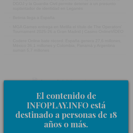
DGOJ y la Guardia Civil permite detener a un presunto
suplantador de identidad en Leganés
·
Betinia llega a España
·
MGA Games entrega en Melilla el título de The Operators'
Tournament 2025-26 a Gran Madrid | Casino OnlineVÍDEO
·
Codere Online bate récord: España genera 27,6 millones,
México 36,1 millones y Colombia, Panamá y Argentina
suman 5,7 millones
El contenido de
INFOPLAY.INFO está
destinado a personas de 18
años o más.
ÚLTIMAS NOTICIAS