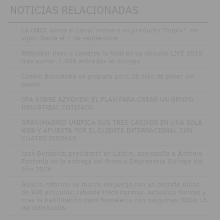
NOTICIAS RELACIONADAS
·
La ONCE suma el canal online a su producto "Dupla", en
vigor desde el 1 de septiembre
·
888poker lleva a Londres la final de su circuito LIVE 2026
tras sumar 1.058 entradas en Europa
·
Casino Barcelona se prepara para 28 días de poker sin
pausa
·
OPA SOBRE AZKOYEN: EL PLAN PARA CREAR UN GRUPO
INDUSTRIAL COTIZADO
·
GRAN|MADRID UNIFICA SUS TRES CASINOS EN UNA SOLA
WEB Y APUESTA POR EL CLIENTE INTERNACIONAL CON
CUATRO IDIOMAS
·
José González, presidente de Luckia, acompaña a Antonio
Fontenla en la entrega del Premio Empresario Gallego del
Año 2026
·
Galicia reforma su marco del juego con un decreto único
de 348 artículos: refunde trece normas, actualiza fianzas y
crea la habilitación para hostelería con máquinas TODA LA
INFORMACIÓN