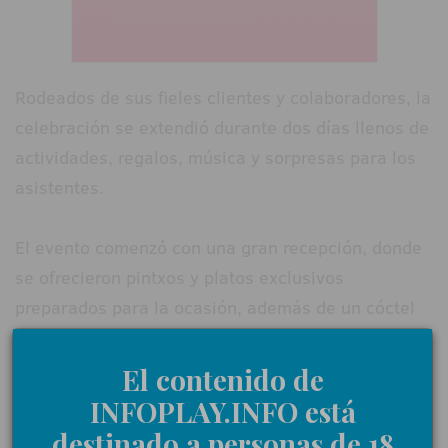
Rodeados de sus fieles clientes y colaboradores, la
celebración se extendió durante dos días llenos de
actividades, regalos, música y sorpresas para los
asistentes.
El evento comenzó con una gran recepción, donde
se ofrecieron pintxos y platos exclusivos
preparados para la ocasión, además de un cóctel
amenizado con música para crear el ambiente
ideal. La celebración incluyó sorteos de
El contenido de
experiencias y dos cestas gourmet, de las que
INFOPLAY.INFO está
algunos asistentes resultaron ganadores. La
destinado a personas de 18