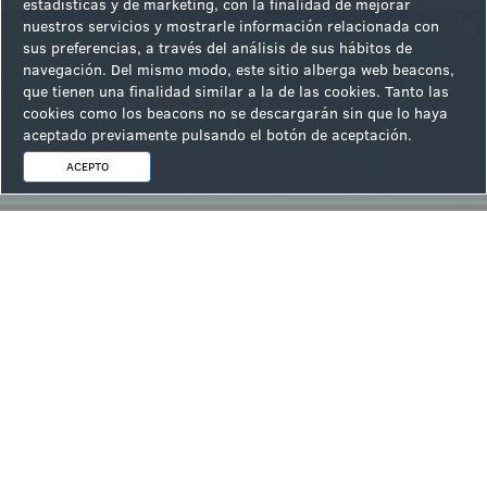
estadísticas y de marketing, con la finalidad de mejorar
ellos"Parte 2
nuestros servicios y mostrarle información relacionada con
.
VÍDEOJunto a E-Gaming Spain Online y Casino Gran Vía COMAR
sus preferencias, a través del análisis de sus hábitos de
analizamos el auge de los mercados predictivos: «Pueden suponer
navegación. Del mismo modo, este sitio alberga web beacons,
una ruptura, no ser solo una moda»Parte 1
que tienen una finalidad similar a la de las cookies. Tanto las
.
José Vall, presidente de ANESAR, desea un feliz verano al sector
cookies como los beacons no se descargarán sin que lo haya
tras "un curso especialmente intenso" de defensa institucional
aceptado previamente pulsando el botón de aceptación.
.
Betsson cierra la compra de Rhino Entertainment en Canadá por
64,5 millones de euros
ACEPTO
.
La Lotería de Buenos Aires se integra en el sistema público de
intercambio seguro de datos
Ver la siguiente noticia