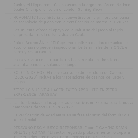
.
Rank y el Hippodrome Casino asumen la organización del National
Dealer Championships en el London Gaming Show
.
NOVOMATIC hace historia al convertirse en la primera compañía
de tecnología de juego con la certificación de marca ISO 20671
.
BetOnCeuta ofrece el apoyo de la industria del juego al tejido
empresarial tras la crisis vivida en Ceuta
.
Rafael Andrés Álvez: "El Supremo confirma que las comunidades
autónomas no pueden inspeccionar los terminales de la ONCE en
bares y restaurantes"
.
FOTOS Y VÍDEO: La Guardia Civil desarticula una banda que
asaltaba bancos y salones de juego
.
BOLETÍN DE HOY: El nuevo convenio de hostelería de Cáceres
(2026-2028) incluye a los trabajadores de casinos de juego y
bingos
.
ZITRO LO VUELVE A HACER: ÉXITO ABSOLUTO EN ZITRO
EXPERIENCE PARAGUAY
.
Las tendencias en las apuestas deportivas en España para la nueva
temporada deportiva 2026-2027
.
La verificación de edad entra en su fase técnica: del formulario a
la credencial
.
DESAYUNO RSC Y JUEGO RSEPONSABLE con E-GAMING SPAIN
ONLINE y COMAR: "El sector regulado probablemente no copiará
los mercados predictivos, pero empezará a parecerse a