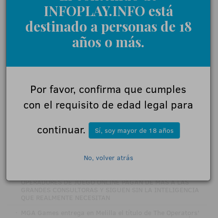
EXPERIENCE PARAGUAY
INFOPLAY.INFO está
·
DESAYUNO RSC Y JUEGO RSEPONSABLE con E-GAMING
destinado a personas de 18
SPAIN ONLINE y COMAR: "El sector regulado probablemente
no copiará los mercados predictivos, pero empezará a
años o más.
parecerse a ellos"Parte 2
·
Navarra condiciona sus 3,1 millones en ayudas al deporte
federado a no tener publicidad de apuestas
·
VÍDEOJunto a E-Gaming Spain Online y Casino Gran Vía
Por favor, confirma que cumples
COMAR analizamos el auge de los mercados predictivos:
«Pueden suponer una ruptura, no ser solo una moda»Parte
con el requisito de edad legal para
1
·
Betano y el FC Porto renuevan su alianza hasta 2029
continuar.
Sí, soy mayor de 18 años
·
Aristocrat lleva a la AGE 2026 el relevo de Dragon Link: así
es Phoenix Link
No, volver atrás
·
LO MÁS LEÍDO DEL FIN DE SEMANA
·
ANÁLISIS EXCLUSIVO INFOPLAYPOR QUÉ MUCHOS
OPERADORES DE JUEGO ONLINE PAGAN DE MÁS A LAS
GRANDES CONSULTORAS Y SIGUEN SIN LA INTELIGENCIA
QUE REALMENTE NECESITAN
·
MGA Games entrega en Melilla el título de The Operators'