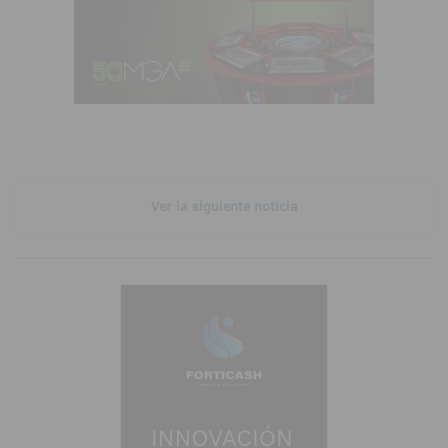
Ver la siguiente noticia