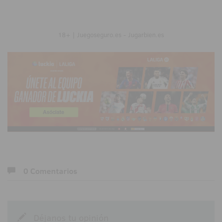
18+ | Juegoseguro.es - Jugarbien.es
0 Comentarios
Déjanos tu opinión