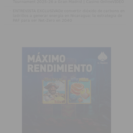
Tournament 2025-26 a Gran Madrid | Casino OnlineVÍDEO
·
ENTREVISTA EXCLUSIVADe convertir dióxido de carbono en
ladrillos a generar energía en Nicaragua: la estrategia de
PAF para ser Net-Zero en 2040