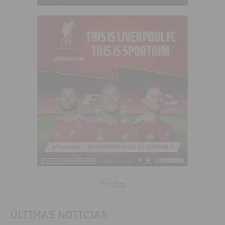
ÚLTIMAS NOTICIAS