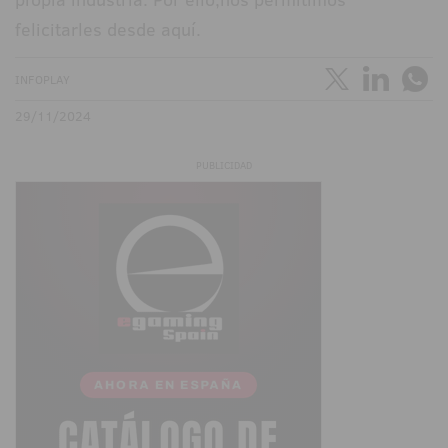
felicitarles desde aquí.
INFOPLAY
29/11/2024
PUBLICIDAD