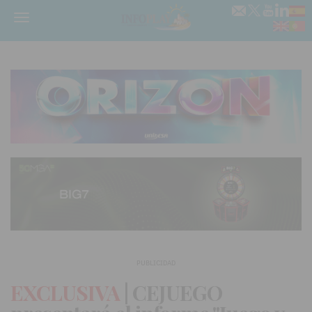
Menú
PUBLICIDAD
EXCLUSIVA
| CEJUEGO