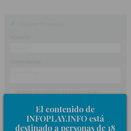
Déjanos tu opinión
Nombre:
Comentarios:
Acepto las
normas de participación
Enviar
El contenido de
INFOPLAY.INFO está
destinado a personas de 18