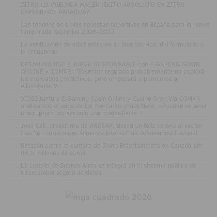
.
ZITRO LO VUELVE A HACER: ÉXITO ABSOLUTO EN ZITRO
EXPERIENCE PARAGUAY
.
Las tendencias en las apuestas deportivas en España para la nueva
temporada deportiva 2026-2027
.
La verificación de edad entra en su fase técnica: del formulario a
la credencial
.
DESAYUNO RSC Y JUEGO RESPONSABLE con E-GAMING SPAIN
ONLINE y COMAR: "El sector regulado probablemente no copiará
los mercados predictivos, pero empezará a parecerse a
ellos"Parte 2
.
VÍDEOJunto a E-Gaming Spain Online y Casino Gran Vía COMAR
analizamos el auge de los mercados predictivos: «Pueden suponer
una ruptura, no ser solo una moda»Parte 1
.
José Vall, presidente de ANESAR, desea un feliz verano al sector
tras "un curso especialmente intenso" de defensa institucional
.
Betsson cierra la compra de Rhino Entertainment en Canadá por
64,5 millones de euros
.
La Lotería de Buenos Aires se integra en el sistema público de
intercambio seguro de datos