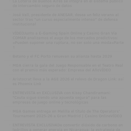
·
La Lotería de Buenos Aires se integra en el sistema público
de intercambio seguro de datos
·
José Vall, presidente de ANESAR, desea un feliz verano al
sector tras "un curso especialmente intenso" de defensa
institucional
·
VÍDEOJunto a E-Gaming Spain Online y Casino Gran Vía
COMAR analizamos el auge de los mercados predictivos:
«Pueden suponer una ruptura, no ser solo una moda»Parte
1
·
Betano y el FC Porto renuevan su alianza hasta 2029
·
MGA cierra la gala del Juego Responsable en el Teatro Real
con el premio más esperado: Empresa del AñoVÍDEO
·
Aristocrat lleva a la AGE 2026 el relevo de Dragon Link: así
es Phoenix Link
·
ENTREVISTA en EXCLUSIVA con Kissy Chandiramani:
"Ceuta sigue siendo una apuesta segura" para las
empresas de juego online y tecnológicas
·
MGA Games entrega en Melilla el título de The Operators'
Tournament 2025-26 a Gran Madrid | Casino OnlineVÍDEO
·
ENTREVISTA EXCLUSIVADe convertir dióxido de carbono en
ladrillos a generar energía en Nicaragua: la estrategia de