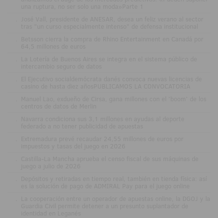
una ruptura, no ser solo una moda»Parte 1
.
José Vall, presidente de ANESAR, desea un feliz verano al sector
tras "un curso especialmente intenso" de defensa institucional
.
Betsson cierra la compra de Rhino Entertainment en Canadá por
64,5 millones de euros
.
La Lotería de Buenos Aires se integra en el sistema público de
intercambio seguro de datos
.
El Ejecutivo socialdemócrata danés convoca nuevas licencias de
casino de hasta diez añosPUBLICAMOS LA CONVOCATORIA
.
Manuel Lao, exdueño de Cirsa, gana millones con el 'boom' de los
centros de datos de Merlin
.
Navarra condiciona sus 3,1 millones en ayudas al deporte
federado a no tener publicidad de apuestas
.
Extremadura prevé recaudar 24,55 millones de euros por
impuestos y tasas del juego en 2026
.
Castilla-La Mancha aprueba el censo fiscal de sus máquinas de
juego a julio de 2026
.
Depósitos y retiradas en tiempo real, también en tienda física: así
es la solución de pago de ADMIRAL Pay para el juego online
.
La cooperación entre un operador de apuestas online, la DGOJ y la
Guardia Civil permite detener a un presunto suplantador de
identidad en Leganés