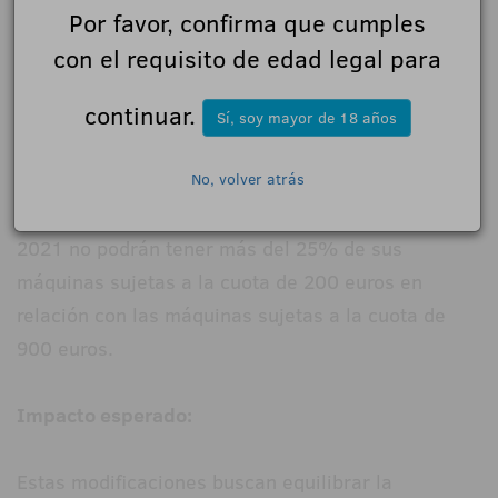
autorizadas e instaladas desde el 1 de enero de
Por favor, confirma que cumples
2021.
con el requisito de edad legal para
continuar.
Sí, soy mayor de 18 años
Límites para nuevas empresas:
No, volver atrás
Empresas registradas después del 1 de enero de
2021 no podrán tener más del 25% de sus
máquinas sujetas a la cuota de 200 euros en
relación con las máquinas sujetas a la cuota de
900 euros.
Impacto esperado:
Estas modificaciones buscan equilibrar la