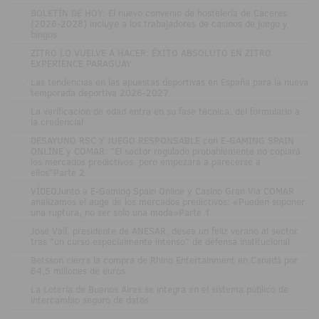
.
BOLETÍN DE HOY: El nuevo convenio de hostelería de Cáceres
(2026-2028) incluye a los trabajadores de casinos de juego y
bingos
.
ZITRO LO VUELVE A HACER: ÉXITO ABSOLUTO EN ZITRO
EXPERIENCE PARAGUAY
.
Las tendencias en las apuestas deportivas en España para la nueva
temporada deportiva 2026-2027
.
La verificación de edad entra en su fase técnica: del formulario a
la credencial
.
DESAYUNO RSC Y JUEGO RESPONSABLE con E-GAMING SPAIN
ONLINE y COMAR: "El sector regulado probablemente no copiará
los mercados predictivos, pero empezará a parecerse a
ellos"Parte 2
.
VÍDEOJunto a E-Gaming Spain Online y Casino Gran Vía COMAR
analizamos el auge de los mercados predictivos: «Pueden suponer
una ruptura, no ser solo una moda»Parte 1
.
José Vall, presidente de ANESAR, desea un feliz verano al sector
tras "un curso especialmente intenso" de defensa institucional
.
Betsson cierra la compra de Rhino Entertainment en Canadá por
64,5 millones de euros
.
La Lotería de Buenos Aires se integra en el sistema público de
intercambio seguro de datos