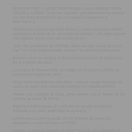
.
DESAYUNO RSC Y JUEGO RSEPONSABLE con E-GAMING SPAIN
ONLINE y COMAR: "El sector regulado probablemente no copiará
los mercados predictivos, pero empezará a parecerse a
ellos"Parte 2
.
VÍDEOJunto a E-Gaming Spain Online y Casino Gran Vía COMAR
analizamos el auge de los mercados predictivos: «Pueden suponer
una ruptura, no ser solo una moda»Parte 1
.
José Vall, presidente de ANESAR, desea un feliz verano al sector
tras "un curso especialmente intenso" de defensa institucional
.
Betsson cierra la compra de Rhino Entertainment en Canadá por
64,5 millones de euros
.
La Lotería de Buenos Aires se integra en el sistema público de
intercambio seguro de datos
.
El Ejecutivo socialdemócrata danés convoca nuevas licencias de
casino de hasta diez añosPUBLICAMOS LA CONVOCATORIA
.
Manuel Lao, exdueño de Cirsa, gana millones con el 'boom' de los
centros de datos de Merlin
.
Navarra condiciona sus 3,1 millones en ayudas al deporte
federado a no tener publicidad de apuestas
.
Extremadura prevé recaudar 24,55 millones de euros por
impuestos y tasas del juego en 2026
.
Castilla-La Mancha aprueba el censo fiscal de sus máquinas de