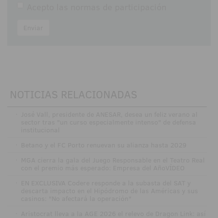
Acepto las
normas de participación
Enviar
NOTICIAS RELACIONADAS
·
José Vall, presidente de ANESAR, desea un feliz verano al
sector tras "un curso especialmente intenso" de defensa
institucional
·
Betano y el FC Porto renuevan su alianza hasta 2029
·
MGA cierra la gala del Juego Responsable en el Teatro Real
con el premio más esperado: Empresa del AñoVÍDEO
·
EN EXCLUSIVA Codere responde a la subasta del SAT y
descarta impacto en el Hipódromo de las Américas y sus
casinos: "No afectará la operación"
·
Aristocrat lleva a la AGE 2026 el relevo de Dragon Link: así