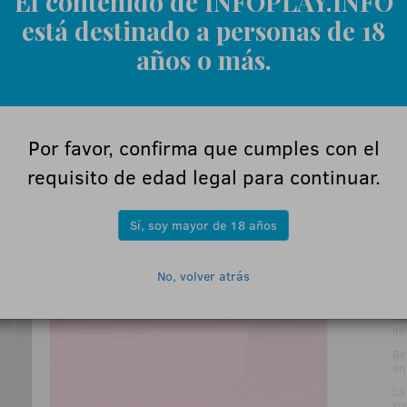
El contenido de INFOPLAY.INFO
está destinado a personas de 18
ÚL
años o más.
.
ZI
EN
.
La
de
Por favor, confirma que cumples con el
.
DE
requisito de edad legal para continuar.
GA
re
pr
el
Sí, soy mayor de 18 años
.
VÍ
Gr
me
No, volver atrás
ru
.
Jo
ve
in
.
Be
en
.
La
si