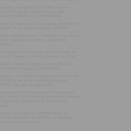
 Ejecutivo socialdemócrata danés convoca
evas licencias de casino de hasta diez
osPUBLICAMOS LA CONVOCATORIA
nuel Lao, exdueño de Cirsa, gana millones con
 'boom' de los centros de datos de Merlin
varra condiciona sus 3,1 millones en ayudas al
porte federado a no tener publicidad de
uestas
tremadura prevé recaudar 24,55 millones de
ros por impuestos y tasas del juego en 2026
stilla-La Mancha aprueba el censo fiscal de
s máquinas de juego a julio de 2026
pósitos y retiradas en tiempo real, también en
enda física: así es la solución de pago de
MIRAL Pay para el juego online
 cooperación entre un operador de apuestas
line, la DGOJ y la Guardia Civil permite detener
un presunto suplantador de identidad en
ganés
stilla y León autoriza a Mediterránea de
uestas, operadora de RETAbet, a desplegar
eve puntos de apuestas