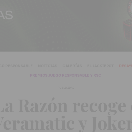
GO RESPONSABLE
NOTICIAS
GALERÍAS
EL JACKIEPOT
DESAY
PREMIOS JUEGO RESPONSABLE Y RSC
PUBLICIDAD
 La Razón recoge 
Veramatic y Joker