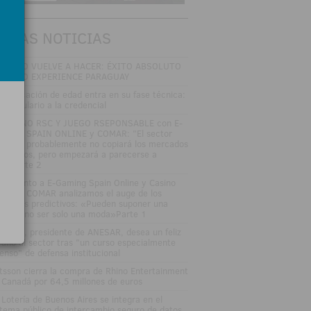
TIMAS NOTICIAS
TRO LO VUELVE A HACER: ÉXITO ABSOLUTO
 ZITRO EXPERIENCE PARAGUAY
 verificación de edad entra en su fase técnica:
l formulario a la credencial
SAYUNO RSC Y JUEGO RSEPONSABLE con E-
MING SPAIN ONLINE y COMAR: "El sector
gulado probablemente no copiará los mercados
edictivos, pero empezará a parecerse a
los"Parte 2
DEOJunto a E-Gaming Spain Online y Casino
an Vía COMAR analizamos el auge de los
rcados predictivos: «Pueden suponer una
ptura, no ser solo una moda»Parte 1
sé Vall, presidente de ANESAR, desea un feliz
rano al sector tras "un curso especialmente
tenso" de defensa institucional
tsson cierra la compra de Rhino Entertainment
 Canadá por 64,5 millones de euros
 Lotería de Buenos Aires se integra en el
stema público de intercambio seguro de datos