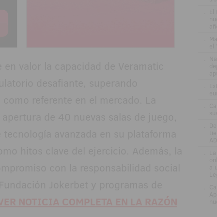
.
El
nu
añ
.
Ma
el
.
Na
 en valor la capacidad de Veramatic
de
ap
ulatorio desafiante, superando
.
Ex
eu
 como referente en el mercado. La
.
Ca
su
 apertura de 40 nuevas salas de juego,
.
De
e tecnología avanzada en su plataforma
ti
AD
omo hitos clave del ejercicio. Además, la
.
La
on
mpromiso con la responsabilidad social
a 
Le
a Fundación Jokerbet y programas de
.
Ca
Ap
VER NOTICIA COMPLETA EN LA RAZÓN
nu