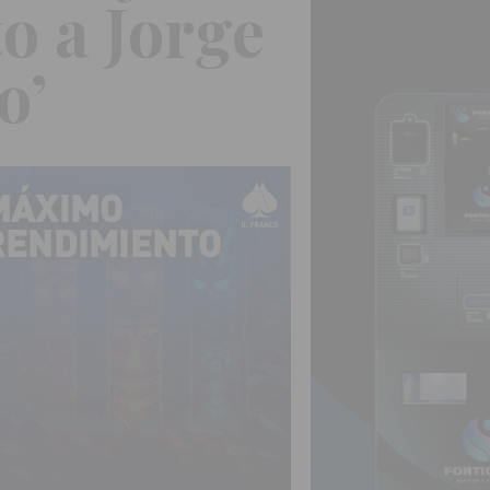
o a Jorge
o’