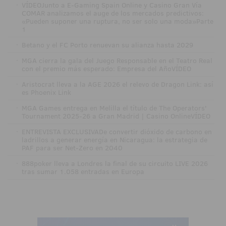
·
VÍDEOJunto a E-Gaming Spain Online y Casino Gran Vía
COMAR analizamos el auge de los mercados predictivos:
«Pueden suponer una ruptura, no ser solo una moda»Parte
1
·
Betano y el FC Porto renuevan su alianza hasta 2029
·
MGA cierra la gala del Juego Responsable en el Teatro Real
con el premio más esperado: Empresa del AñoVÍDEO
·
Aristocrat lleva a la AGE 2026 el relevo de Dragon Link: así
es Phoenix Link
·
MGA Games entrega en Melilla el título de The Operators'
Tournament 2025-26 a Gran Madrid | Casino OnlineVÍDEO
·
ENTREVISTA EXCLUSIVADe convertir dióxido de carbono en
ladrillos a generar energía en Nicaragua: la estrategia de
PAF para ser Net-Zero en 2040
·
888poker lleva a Londres la final de su circuito LIVE 2026
tras sumar 1.058 entradas en Europa