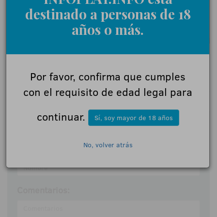
destinado a personas de 18
años o más.
Por favor, confirma que cumples
0 Comentarios
con el requisito de edad legal para
continuar.
Sí, soy mayor de 18 años
Déjanos tu opinión
No, volver atrás
Nombre:
Comentarios: