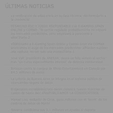
ÚLTIMAS NOTICIAS
.
La verificación de edad entra en su fase técnica: del formulario a
la credencial
.
DESAYUNO RSC Y JUEGO RSEPONSABLE con E-GAMING SPAIN
ONLINE y COMAR: "El sector regulado probablemente no copiará
los mercados predictivos, pero empezará a parecerse a
ellos"Parte 2
.
VÍDEOJunto a E-Gaming Spain Online y Casino Gran Vía COMAR
analizamos el auge de los mercados predictivos: «Pueden suponer
una ruptura, no ser solo una moda»Parte 1
.
José Vall, presidente de ANESAR, desea un feliz verano al sector
tras "un curso especialmente intenso" de defensa institucional
.
Betsson cierra la compra de Rhino Entertainment en Canadá por
64,5 millones de euros
.
La Lotería de Buenos Aires se integra en el sistema público de
intercambio seguro de datos
.
El Ejecutivo socialdemócrata danés convoca nuevas licencias de
casino de hasta diez añosPUBLICAMOS LA CONVOCATORIA
.
Manuel Lao, exdueño de Cirsa, gana millones con el 'boom' de los
centros de datos de Merlin
.
Navarra condiciona sus 3,1 millones en ayudas al deporte