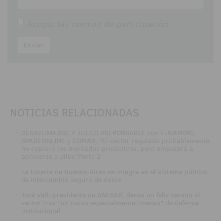
Acepto las
normas de participación
Enviar
NOTICIAS RELACIONADAS
·
DESAYUNO RSC Y JUEGO RSEPONSABLE con E-GAMING
SPAIN ONLINE y COMAR: "El sector regulado probablemente
no copiará los mercados predictivos, pero empezará a
parecerse a ellos"Parte 2
·
La Lotería de Buenos Aires se integra en el sistema público
de intercambio seguro de datos
·
José Vall, presidente de ANESAR, desea un feliz verano al
sector tras "un curso especialmente intenso" de defensa
institucional