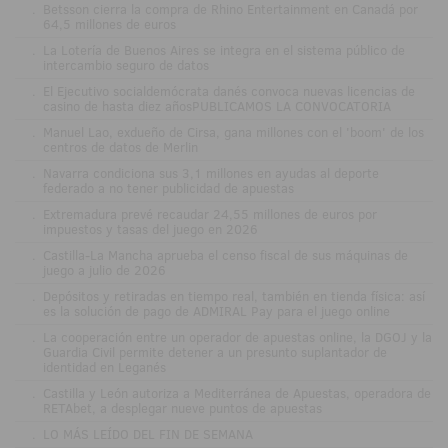
.
Betsson cierra la compra de Rhino Entertainment en Canadá por
64,5 millones de euros
.
La Lotería de Buenos Aires se integra en el sistema público de
intercambio seguro de datos
.
El Ejecutivo socialdemócrata danés convoca nuevas licencias de
casino de hasta diez añosPUBLICAMOS LA CONVOCATORIA
.
Manuel Lao, exdueño de Cirsa, gana millones con el 'boom' de los
centros de datos de Merlin
.
Navarra condiciona sus 3,1 millones en ayudas al deporte
federado a no tener publicidad de apuestas
.
Extremadura prevé recaudar 24,55 millones de euros por
impuestos y tasas del juego en 2026
.
Castilla-La Mancha aprueba el censo fiscal de sus máquinas de
juego a julio de 2026
.
Depósitos y retiradas en tiempo real, también en tienda física: así
es la solución de pago de ADMIRAL Pay para el juego online
.
La cooperación entre un operador de apuestas online, la DGOJ y la
Guardia Civil permite detener a un presunto suplantador de
identidad en Leganés
.
Castilla y León autoriza a Mediterránea de Apuestas, operadora de
RETAbet, a desplegar nueve puntos de apuestas
.
LO MÁS LEÍDO DEL FIN DE SEMANA