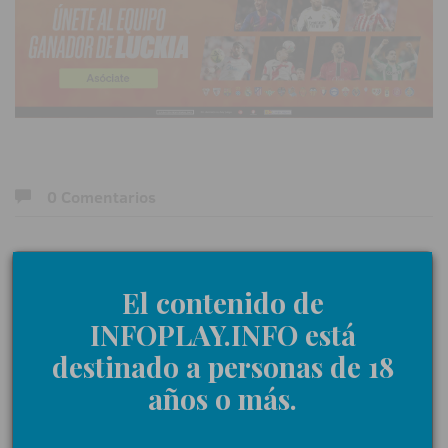
0 Comentarios
Déjanos tu opinión
El contenido de
INFOPLAY.INFO está
Nombre:
destinado a personas de 18
años o más.
Comentarios: