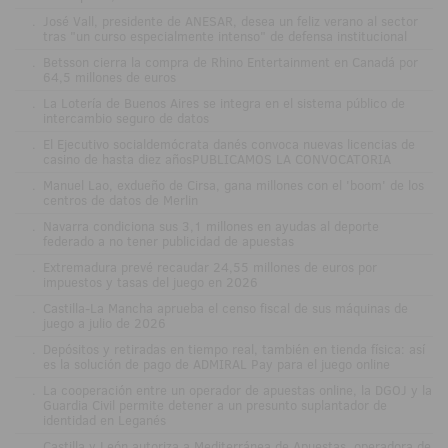
.
José Vall, presidente de ANESAR, desea un feliz verano al sector
tras "un curso especialmente intenso" de defensa institucional
.
Betsson cierra la compra de Rhino Entertainment en Canadá por
64,5 millones de euros
.
La Lotería de Buenos Aires se integra en el sistema público de
intercambio seguro de datos
.
El Ejecutivo socialdemócrata danés convoca nuevas licencias de
casino de hasta diez añosPUBLICAMOS LA CONVOCATORIA
.
Manuel Lao, exdueño de Cirsa, gana millones con el 'boom' de los
centros de datos de Merlin
.
Navarra condiciona sus 3,1 millones en ayudas al deporte
federado a no tener publicidad de apuestas
.
Extremadura prevé recaudar 24,55 millones de euros por
impuestos y tasas del juego en 2026
.
Castilla-La Mancha aprueba el censo fiscal de sus máquinas de
juego a julio de 2026
.
Depósitos y retiradas en tiempo real, también en tienda física: así
es la solución de pago de ADMIRAL Pay para el juego online
.
La cooperación entre un operador de apuestas online, la DGOJ y la
Guardia Civil permite detener a un presunto suplantador de
identidad en Leganés
.
Castilla y León autoriza a Mediterránea de Apuestas, operadora de