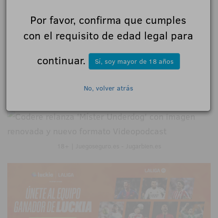
VER EN INSTAGRAM:
Por favor, confirma que cumples
https://www.instagram.com/coderemas/?
con el requisito de edad legal para
igsh=dTJlNTdyNnQyeTBh#
continuar.
Sí, soy mayor de 18 años
VER EN YOUTUBE:
https://www.youtube.com/@CodereMas
No, volver atrás
18+ | Juegoseguro.es - Jugarbien.es