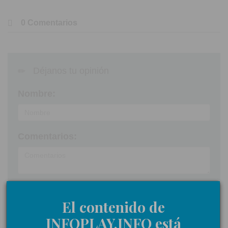
0 Comentarios
Déjanos tu opinión
Nombre:
Comentarios:
Acepto las
normas de participación
El contenido de
Enviar
INFOPLAY.INFO está