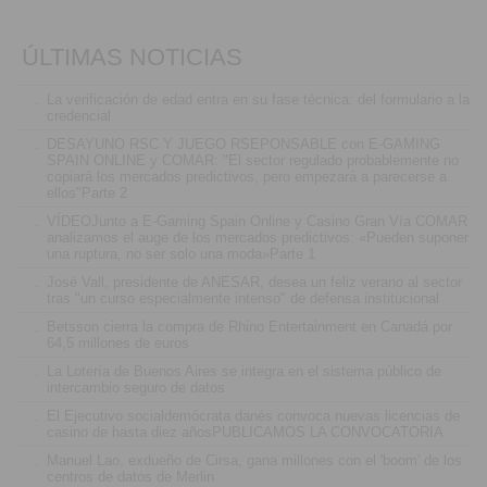
ÚLTIMAS NOTICIAS
.
La verificación de edad entra en su fase técnica: del formulario a la
credencial
.
DESAYUNO RSC Y JUEGO RSEPONSABLE con E-GAMING
SPAIN ONLINE y COMAR: "El sector regulado probablemente no
copiará los mercados predictivos, pero empezará a parecerse a
ellos"Parte 2
.
VÍDEOJunto a E-Gaming Spain Online y Casino Gran Vía COMAR
analizamos el auge de los mercados predictivos: «Pueden suponer
una ruptura, no ser solo una moda»Parte 1
.
José Vall, presidente de ANESAR, desea un feliz verano al sector
tras "un curso especialmente intenso" de defensa institucional
.
Betsson cierra la compra de Rhino Entertainment en Canadá por
64,5 millones de euros
.
La Lotería de Buenos Aires se integra en el sistema público de
intercambio seguro de datos
.
El Ejecutivo socialdemócrata danés convoca nuevas licencias de
casino de hasta diez añosPUBLICAMOS LA CONVOCATORIA
.
Manuel Lao, exdueño de Cirsa, gana millones con el 'boom' de los
centros de datos de Merlin