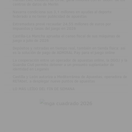
centros de datos de Merlin
.
Navarra condiciona sus 3,1 millones en ayudas al deporte
federado a no tener publicidad de apuestas
.
Extremadura prevé recaudar 24,55 millones de euros por
impuestos y tasas del juego en 2026
.
Castilla-La Mancha aprueba el censo fiscal de sus máquinas de
juego a julio de 2026
.
Depósitos y retiradas en tiempo real, también en tienda física: así
es la solución de pago de ADMIRAL Pay para el juego online
.
La cooperación entre un operador de apuestas online, la DGOJ y la
Guardia Civil permite detener a un presunto suplantador de
identidad en Leganés
.
Castilla y León autoriza a Mediterránea de Apuestas, operadora de
RETAbet, a desplegar nueve puntos de apuestas
.
LO MÁS LEÍDO DEL FIN DE SEMANA