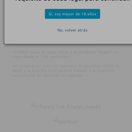
·
Betano y el FC Porto renuevan su alianza hasta 2029
Sí, soy mayor de 18 años
·
Castilla y León autoriza a Mediterránea de Apuestas,
operadora de RETAbet, a desplegar nueve puntos de
apuestas
No, volver atrás
·
ENTREVISTA en EXCLUSIVA con Kissy Chandiramani:
"Ceuta sigue siendo una apuesta segura" para las
empresas de juego online y tecnológicas
·
La ONCE suma el canal online a su producto "Dupla", en
vigor desde el 1 de septiembre
·
La cooperación entre un operador de apuestas online, la
DGOJ y la Guardia Civil permite detener a un presunto
suplantador de identidad en Leganés