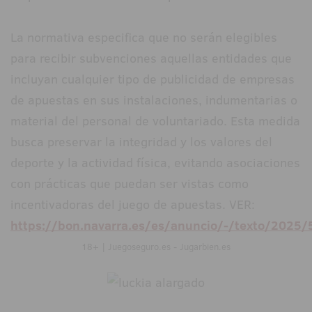
La normativa especifica que no serán elegibles
para recibir subvenciones aquellas entidades que
incluyan cualquier tipo de publicidad de empresas
de apuestas en sus instalaciones, indumentarias o
material del personal de voluntariado. Esta medida
busca preservar la integridad y los valores del
deporte y la actividad física, evitando asociaciones
con prácticas que puedan ser vistas como
incentivadoras del juego de apuestas. VER:
https://bon.navarra.es/es/anuncio/-/texto/2025
18+ | Juegoseguro.es - Jugarbien.es