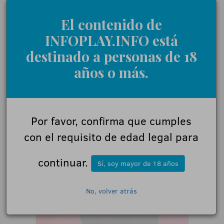
El contenido de
INFOPLAY.INFO está
destinado a personas de 18
años o más.
Por favor, confirma que cumples
con el requisito de edad legal para
continuar.
Sí, soy mayor de 18 años
No, volver atrás