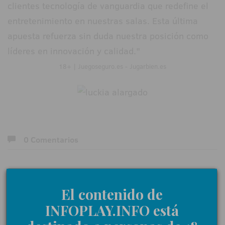
clientes tecnología de vanguardia que redefine el
entretenimiento en nuestras salas. Esta última
apuesta refuerza sin duda nuestra posición como
líderes en innovación y calidad."
18+ | Juegoseguro.es - Jugarbien.es
0 Comentarios
Déjanos tu opinión
El contenido de
INFOPLAY.INFO está
Nombre: