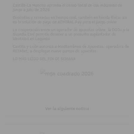
.
Castilla-La Mancha aprueba el censo fiscal de sus máquinas de
juego a julio de 2026
.
Depósitos y retiradas en tiempo real, también en tienda física: así
es la solución de pago de ADMIRAL Pay para el juego online
.
La cooperación entre un operador de apuestas online, la DGOJ y la
Guardia Civil permite detener a un presunto suplantador de
identidad en Leganés
.
Castilla y León autoriza a Mediterránea de Apuestas, operadora de
RETAbet, a desplegar nueve puntos de apuestas
.
LO MÁS LEÍDO DEL FIN DE SEMANA
Ver la siguiente noticia