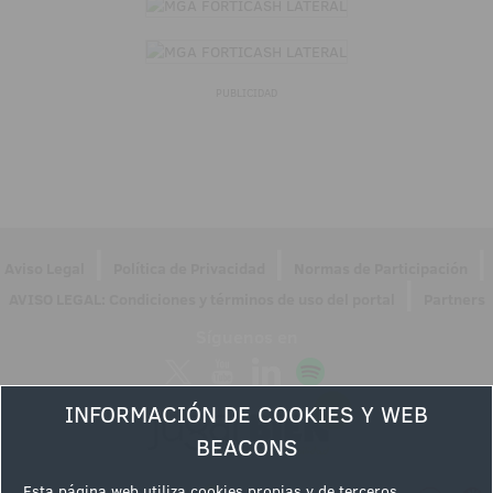
PUBLICIDAD
|
|
|
Aviso Legal
Política de Privacidad
Normas de Participación
|
AVISO LEGAL: Condiciones y términos de uso del portal
Partners
Síguenos en
INFORMACIÓN DE COOKIES Y WEB
BEACONS
Esta página web utiliza cookies propias y de terceros,