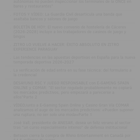
autónomas no pueden inspeccionar los terminales de la ONCE en
bares y restaurantes"
.
FOTOS Y VÍDEO: La Guardia Civil desarticula una banda que
asaltaba bancos y salones de juego
.
BOLETÍN DE HOY: El nuevo convenio de hostelería de Cáceres
(2026-2028) incluye a los trabajadores de casinos de juego y
bingos
.
ZITRO LO VUELVE A HACER: ÉXITO ABSOLUTO EN ZITRO
EXPERIENCE PARAGUAY
.
Las tendencias en las apuestas deportivas en España para la nueva
temporada deportiva 2026-2027
.
La verificación de edad entra en su fase técnica: del formulario a
la credencial
.
DESAYUNO RSC Y JUEGO RESPONSABLE con E-GAMING SPAIN
ONLINE y COMAR: "El sector regulado probablemente no copiará
los mercados predictivos, pero empezará a parecerse a
ellos"Parte 2
.
VÍDEOJunto a E-Gaming Spain Online y Casino Gran Vía COMAR
analizamos el auge de los mercados predictivos: «Pueden suponer
una ruptura, no ser solo una moda»Parte 1
.
José Vall, presidente de ANESAR, desea un feliz verano al sector
tras "un curso especialmente intenso" de defensa institucional
.
Betsson cierra la compra de Rhino Entertainment en Canadá por
64,5 millones de euros