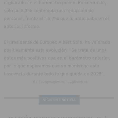
registrado en el barómetro previo. En contraste,
solo un 8,3% contempla una reducción de
personal, frente al 16,7% que lo anticipaba en el
anterior informe.
El presidente de Europer, Albert Sola, ha valorado
positivamente esta evolución: “Se trata de unos
datos más positivos que en el barómetro anterior,
por lo que esperamos que se mantenga esta
tendencia durante todo lo que queda de 2025”.
18+ | Juegoseguro.es - Jugarbien.es
SIGUIENTE NOTICIA