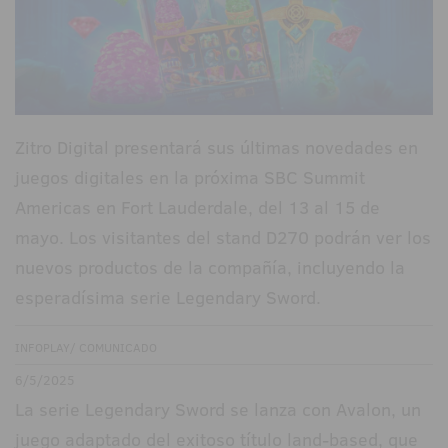
Zitro Digital presentará sus últimas novedades en
juegos digitales en la próxima SBC Summit
Americas en Fort Lauderdale, del 13 al 15 de
mayo. Los visitantes del stand D270 podrán ver los
nuevos productos de la compañía, incluyendo la
esperadísima serie Legendary Sword.
INFOPLAY/ COMUNICADO
6/5/2025
La serie Legendary Sword se lanza con Avalon, un
juego adaptado del exitoso título land-based, que