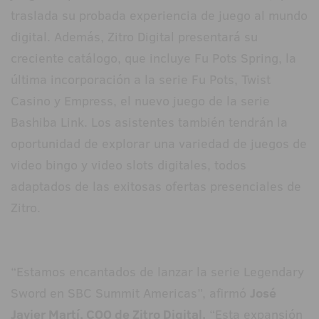
traslada su probada experiencia de juego al mundo
digital. Además, Zitro Digital presentará su
creciente catálogo, que incluye Fu Pots Spring, la
última incorporación a la serie Fu Pots, Twist
Casino y Empress, el nuevo juego de la serie
Bashiba Link. Los asistentes también tendrán la
oportunidad de explorar una variedad de juegos de
video bingo y video slots digitales, todos
adaptados de las exitosas ofertas presenciales de
Zitro.
“Estamos encantados de lanzar la serie Legendary
Sword en SBC Summit Americas”, afirmó
José
Javier Martí, COO de Zitro Digital.
“Esta expansión