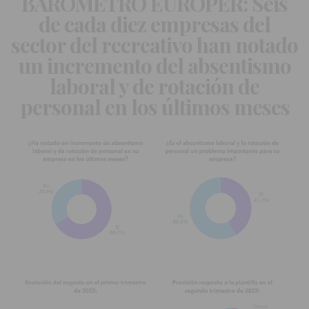
BARÓMETRO EUROPER: Seis
de cada diez empresas del
sector del recreativo han notado
un incremento del absentismo
laboral y de rotación de
personal en los últimos meses