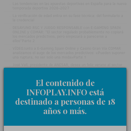
.
Las tendencias en las apuestas deportivas en España para la nueva
temporada deportiva 2026-2027
.
La verificación de edad entra en su fase técnica: del formulario a
la credencial
.
DESAYUNO RSC Y JUEGO RESPONSABLE con E-GAMING SPAIN
ONLINE y COMAR: "El sector regulado probablemente no copiará
los mercados predictivos, pero empezará a parecerse a
ellos"Parte 2
.
VÍDEOJunto a E-Gaming Spain Online y Casino Gran Vía COMAR
analizamos el auge de los mercados predictivos: «Pueden suponer
una ruptura, no ser solo una moda»Parte 1
.
José Vall, presidente de ANESAR, desea un feliz verano al sector
tras "un curso especialmente intenso" de defensa institucional
.
Betsson cierra la compra de Rhino Entertainment en Canadá por
El contenido de
64,5 millones de euros
.
La Lotería de Buenos Aires se integra en el sistema público de
INFOPLAY.INFO está
intercambio seguro de datos
destinado a personas de 18
años o más.