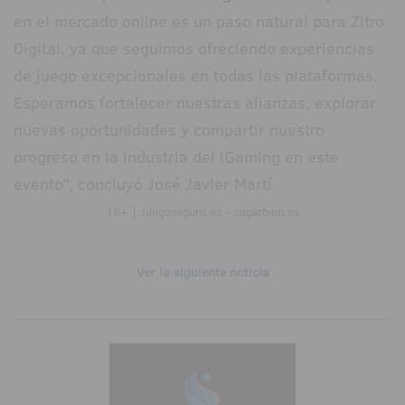
en el mercado online es un paso natural para Zitro
Digital, ya que seguimos ofreciendo experiencias
de juego excepcionales en todas las plataformas.
Esperamos fortalecer nuestras alianzas, explorar
nuevas oportunidades y compartir nuestro
progreso en la industria del iGaming en este
evento”, concluyó José Javier Martí.
18+ | Juegoseguro.es - Jugarbien.es
Ver la siguiente noticia