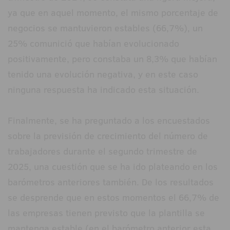
ya que en aquel momento, el mismo porcentaje de
negocios se mantuvieron estables (66,7%), un
25% comunició que habían evolucionado
positivamente, pero constaba un 8,3% que habían
tenido una evolución negativa, y en este caso
ninguna respuesta ha indicado esta situación.
Finalmente, se ha preguntado a los encuestados
sobre la previsión de crecimiento del número de
trabajadores durante el segundo trimestre de
2025, una cuestión que se ha ido plateando en los
barómetros anteriores también. De los resultados
se desprende que en estos momentos el 66,7% de
las empresas tienen previsto que la plantilla se
mantenga estable (en el barómetro anterior esta