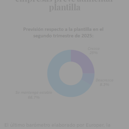
plantilla
El último barómetro elaborado por Europer, la