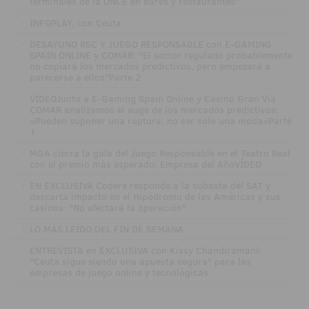
terminales de la ONCE en bares y restaurantes"
·
INFOPLAY, con Ceuta
·
DESAYUNO RSC Y JUEGO RESPONSABLE con E-GAMING
SPAIN ONLINE y COMAR: "El sector regulado probablemente
no copiará los mercados predictivos, pero empezará a
parecerse a ellos"Parte 2
·
VÍDEOJunto a E-Gaming Spain Online y Casino Gran Vía
COMAR analizamos el auge de los mercados predictivos:
«Pueden suponer una ruptura, no ser solo una moda»Parte
1
·
MGA cierra la gala del Juego Responsable en el Teatro Real
con el premio más esperado: Empresa del AñoVÍDEO
·
EN EXCLUSIVA Codere responde a la subasta del SAT y
descarta impacto en el Hipódromo de las Américas y sus
casinos: "No afectará la operación"
·
LO MÁS LEÍDO DEL FIN DE SEMANA
·
ENTREVISTA en EXCLUSIVA con Kissy Chandiramani:
"Ceuta sigue siendo una apuesta segura" para las
empresas de juego online y tecnológicas