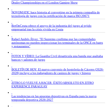
Dealer Championships en el London Gaming Show
.
NOVOMATIC hace historia al convertirse en la primera compañía de
tecnología de juego con la certificación de marca ISO 20671
.
BetOnCeuta ofrece el apoyo de la industria del juego al tejido
empresarial tras la crisis vivida en Ceuta
.
Rafael Andrés Álvez: "El Supremo confirma que las comunidades
autónomas no pueden inspeccionar los terminales de la ONCE en bares
y restaurantes"
.
FOTOS Y VÍDEO: La Guardia Civil desarticula una banda que asaltaba
bancos y salones de juego
.
BOLETÍN DE HOY: El nuevo convenio de hostelería de Cáceres (2026-
2028) incluye a los trabajadores de casinos de juego y bingos
.
ZITRO LO VUELVE A HACER: ÉXITO ABSOLUTO EN ZITRO
EXPERIENCE PARAGUAY
.
Las tendencias en las apuestas deportivas en España para la nueva
temporada deportiva 2026-2027
.