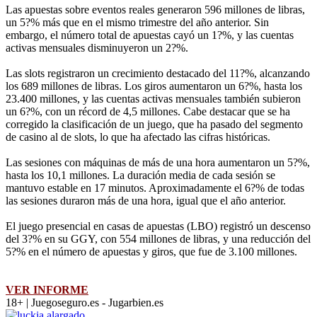
Las apuestas sobre eventos reales generaron 596 millones de libras,
un 5?% más que en el mismo trimestre del año anterior. Sin
embargo, el número total de apuestas cayó un 1?%, y las cuentas
activas mensuales disminuyeron un 2?%.
Las slots registraron un crecimiento destacado del 11?%, alcanzando
los 689 millones de libras. Los giros aumentaron un 6?%, hasta los
23.400 millones, y las cuentas activas mensuales también subieron
un 6?%, con un récord de 4,5 millones. Cabe destacar que se ha
corregido la clasificación de un juego, que ha pasado del segmento
de casino al de slots, lo que ha afectado las cifras históricas.
Las sesiones con máquinas de más de una hora aumentaron un 5?%,
hasta los 10,1 millones. La duración media de cada sesión se
mantuvo estable en 17 minutos. Aproximadamente el 6?% de todas
las sesiones duraron más de una hora, igual que el año anterior.
El juego presencial en casas de apuestas (LBO) registró un descenso
del 3?% en su GGY, con 554 millones de libras, y una reducción del
5?% en el número de apuestas y giros, que fue de 3.100 millones.
VER INFORME
18+ | Juegoseguro.es - Jugarbien.es