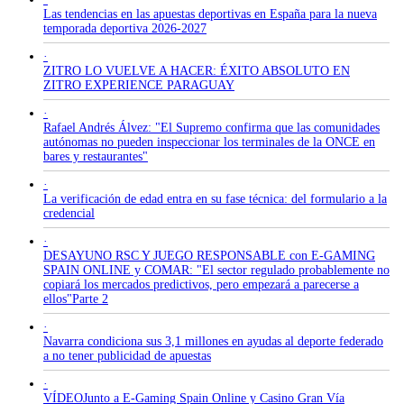
Las tendencias en las apuestas deportivas en España para la nueva
temporada deportiva 2026-2027
·
ZITRO LO VUELVE A HACER: ÉXITO ABSOLUTO EN
ZITRO EXPERIENCE PARAGUAY
·
Rafael Andrés Álvez: "El Supremo confirma que las comunidades
autónomas no pueden inspeccionar los terminales de la ONCE en
bares y restaurantes"
·
La verificación de edad entra en su fase técnica: del formulario a la
credencial
·
DESAYUNO RSC Y JUEGO RESPONSABLE con E-GAMING
SPAIN ONLINE y COMAR: "El sector regulado probablemente no
copiará los mercados predictivos, pero empezará a parecerse a
ellos"Parte 2
·
Navarra condiciona sus 3,1 millones en ayudas al deporte federado
a no tener publicidad de apuestas
·
VÍDEOJunto a E-Gaming Spain Online y Casino Gran Vía