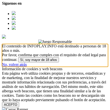
Síguenos en
El contenido de INFOPLAY.INFO está destinado a personas de 18
años o más.
Por favor, confirma que cumples con el requisito de edad legal para
continuar.
Sí, soy mayor de 18 años
No, volver atrás
Información de cookies y web beacons
Esta página web utiliza cookies propias y de terceros, estadísticas y
de marketing, con la finalidad de mejorar nuestros servicios y
mostrarle información relacionada con sus preferencias, a través del
análisis de sus hábitos de navegación. Del mismo modo, este sitio
alberga web beacons, que tienen una finalidad similar a la de las
cookies. Tanto las cookies como los beacons no se descargarán sin
que lo haya aceptado previamente pulsando el botón de aceptación.
ACEPTO