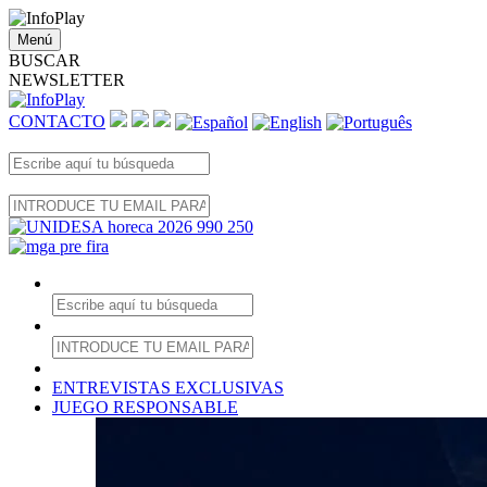
Menú
BUSCAR
NEWSLETTER
CONTACTO
ENTREVISTAS EXCLUSIVAS
JUEGO RESPONSABLE