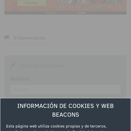
0 Comentarios
Déjanos tu opinión
Nombre:
Comentarios:
INFORMACIÓN DE COOKIES Y WEB
BEACONS
Esta página web utiliza cookies propias y de terceros,