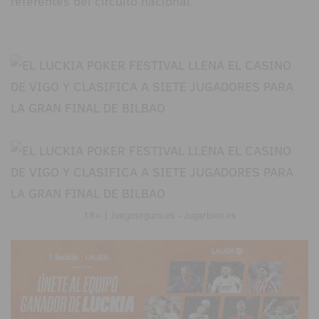
referentes del circuito nacional.
18+ | Juegoseguro.es - Jugarbien.es