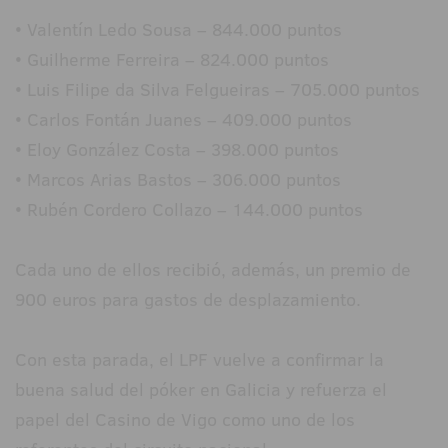
• Valentín Ledo Sousa – 844.000 puntos
• Guilherme Ferreira – 824.000 puntos
• Luis Filipe da Silva Felgueiras – 705.000 puntos
• Carlos Fontán Juanes – 409.000 puntos
• Eloy González Costa – 398.000 puntos
• Marcos Arias Bastos – 306.000 puntos
• Rubén Cordero Collazo – 144.000 puntos
Cada uno de ellos recibió, además, un premio de
900 euros para gastos de desplazamiento.
Con esta parada, el LPF vuelve a confirmar la
buena salud del póker en Galicia y refuerza el
papel del Casino de Vigo como uno de los