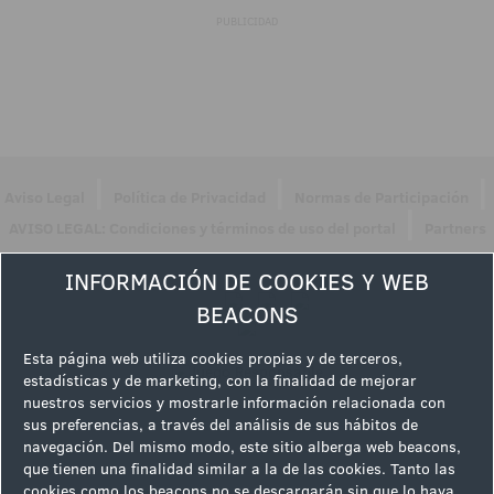
PUBLICIDAD
|
|
|
Aviso Legal
Política de Privacidad
Normas de Participación
|
AVISO LEGAL: Condiciones y términos de uso del portal
Partners
Síguenos en
INFORMACIÓN DE COOKIES Y WEB
BEACONS
Esta página web utiliza cookies propias y de terceros,
estadísticas y de marketing, con la finalidad de mejorar
nuestros servicios y mostrarle información relacionada con
sus preferencias, a través del análisis de sus hábitos de
navegación. Del mismo modo, este sitio alberga web beacons,
que tienen una finalidad similar a la de las cookies. Tanto las
cookies como los beacons no se descargarán sin que lo haya