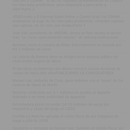
ONLINE y COMAR: "El sector regulado probablemente no copiará
los mercados predictivos, pero empezará a parecerse a
ellos"Parte 2
.
VÍDEOJunto a E-Gaming Spain Online y Casino Gran Vía COMAR
analizamos el auge de los mercados predictivos: «Pueden suponer
una ruptura, no ser solo una moda»Parte 1
.
José Vall, presidente de ANESAR, desea un feliz verano al sector
tras "un curso especialmente intenso" de defensa institucional
.
Betsson cierra la compra de Rhino Entertainment en Canadá por
64,5 millones de euros
.
La Lotería de Buenos Aires se integra en el sistema público de
intercambio seguro de datos
.
El Ejecutivo socialdemócrata danés convoca nuevas licencias de
casino de hasta diez añosPUBLICAMOS LA CONVOCATORIA
.
Manuel Lao, exdueño de Cirsa, gana millones con el 'boom' de los
centros de datos de Merlin
.
Navarra condiciona sus 3,1 millones en ayudas al deporte
federado a no tener publicidad de apuestas
.
Extremadura prevé recaudar 24,55 millones de euros por
impuestos y tasas del juego en 2026
.
Castilla-La Mancha aprueba el censo fiscal de sus máquinas de
juego a julio de 2026
.
Depósitos y retiradas en tiempo real, también en tienda física: así