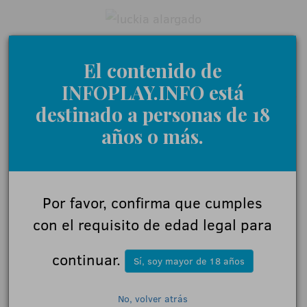
El contenido de
0 Comentarios
INFOPLAY.INFO está
destinado a personas de 18
años o más.
Déjanos tu opinión
Nombre:
Por favor, confirma que cumples
con el requisito de edad legal para
Comentarios:
continuar.
Sí, soy mayor de 18 años
No, volver atrás