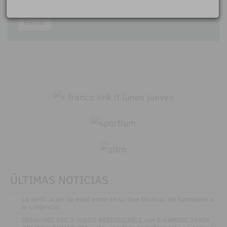
Acepto las
normas de participación
Enviar
ÚLTIMAS NOTICIAS
.
La verificación de edad entra en su fase técnica: del formulario a
la credencial
.
DESAYUNO RSC Y JUEGO RSEPONSABLE con E-GAMING SPAIN