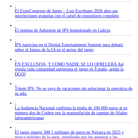
·
El ExpoCongreso de Juego – Luis Escribano 2026 abre sus
inscripciones gratuitas con el cartel de expositores completo
·
El sistema de Admisión de IPS homologado en Galicia
·
IPS participa en el Digital Entertainment Summit para debatir
sobre el futuro de la IA en el sector del juego
·
EN EXCLUSIVA, Y COMO NADIE SE LO OFRECERÁ Así
regula cada comunidad autónoma el juego en España, según la
DGOJ
·
Tótem IPS: No se vaya de vacaciones sin solucionar la operativa de
su sala
·
La Audiencia Nacional confirma la multa de 100.000 euros al ex
número dos de Codere por la manipulación de cuentas de filiales
latinoamericanas
·
El juego mueve 308,1 millones de euros en Navarra en 2025 y
marca máximo de la serie, impulsado por las apuestas y las