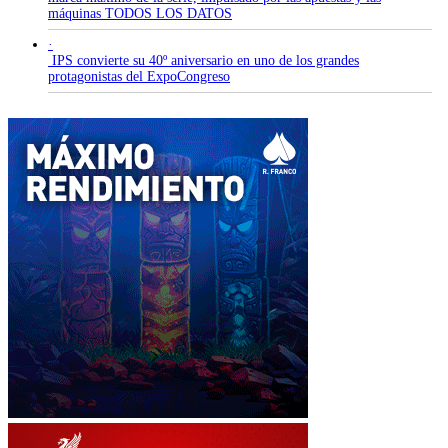
máquinas TODOS LOS DATOS
·
IPS convierte su 40º aniversario en uno de los grandes
protagonistas del ExpoCongreso