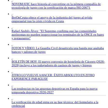
.
NOVOMATIC hace historia al convertirse en la primera compañía de
tecnología de juego con la certificación de marca ISO 20671
.
BetOnCeuta ofrece el apoyo de la industria del juego al tejido
empresarial tras la crisis vivida en Ceuta
.
Rafael Andrés Álvez: "El Supremo confirma que las comunidades
autónomas no pueden inspeccionar los terminales de la ONCE en bares
y restaurantes"
.
FOTOS Y VÍDEO: La Guardia Civil desarticula una banda que asaltaba
bancos y salones de juego
.
BOLETÍN DE HOY: El nuevo convenio de hostelería de Cáceres (2026-
2028) incluye a los trabajadores de casinos de juego y bingos
.
ZITRO LO VUELVE A HACER: ÉXITO ABSOLUTO EN ZITRO
EXPERIENCE PARAGUAY
.
Las tendencias en las apuestas deportivas en España para la nueva
temporada deportiva 2026-2027
.
La verificación de edad entra en su fase técnica: del formulario a la
credencial