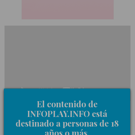
El contenido de
INFOPLAY.INFO está
Este nuevo terminal ha sido calificado como el más
destinado a personas de 18
avanzado del mercado desde el punto de vista
años o más.