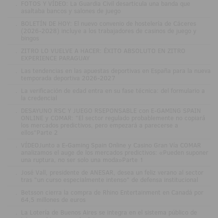
.
FOTOS Y VÍDEO: La Guardia Civil desarticula una banda que
asaltaba bancos y salones de juego
.
BOLETÍN DE HOY: El nuevo convenio de hostelería de Cáceres
(2026-2028) incluye a los trabajadores de casinos de juego y
bingos
.
ZITRO LO VUELVE A HACER: ÉXITO ABSOLUTO EN ZITRO
EXPERIENCE PARAGUAY
.
Las tendencias en las apuestas deportivas en España para la nueva
temporada deportiva 2026-2027
.
La verificación de edad entra en su fase técnica: del formulario a
la credencial
.
DESAYUNO RSC Y JUEGO RSEPONSABLE con E-GAMING SPAIN
ONLINE y COMAR: "El sector regulado probablemente no copiará
los mercados predictivos, pero empezará a parecerse a
ellos"Parte 2
.
VÍDEOJunto a E-Gaming Spain Online y Casino Gran Vía COMAR
analizamos el auge de los mercados predictivos: «Pueden suponer
una ruptura, no ser solo una moda»Parte 1
.
José Vall, presidente de ANESAR, desea un feliz verano al sector
tras "un curso especialmente intenso" de defensa institucional
.
Betsson cierra la compra de Rhino Entertainment en Canadá por
64,5 millones de euros
.
La Lotería de Buenos Aires se integra en el sistema público de