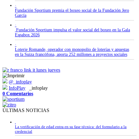
·
Fundación Sportium premia el boxeo social de la Fundación Jero
García
·
Fundación Sportium impulsa el valor social del boxeo en la Gala
Espabox 2026
·
Loterie Romande, operador con monopolio de loterías y apuestas
en la Suiza francófona, aporta 252 millones a proyectos sociales
@_infoplay
InfoPlay
_infoplay
0 Comentarios
ÚLTIMAS NOTICIAS
.
La verificación de edad entra en su fase técnica: del formulario a la
credencial